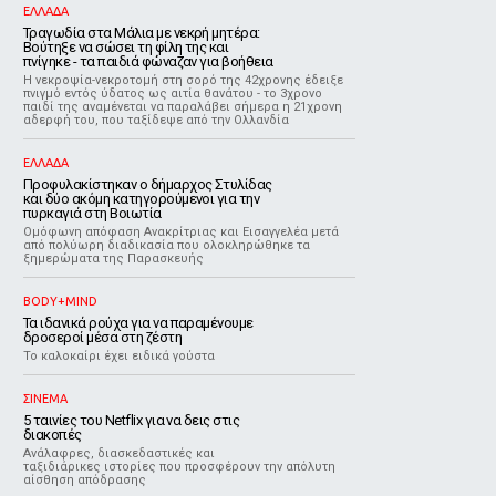
ΕΛΛΑΔΑ
Τραγωδία στα Μάλια με νεκρή μητέρα:
Βούτηξε να σώσει τη φίλη της και
πνίγηκε - τα παιδιά φώναζαν για βοήθεια
Η νεκροψία-νεκροτομή στη σορό της 42χρονης έδειξε
πνιγμό εντός ύδατος ως αιτία θανάτου - το 3χρονο
παιδί της αναμένεται να παραλάβει σήμερα η 21χρονη
αδερφή του, που ταξίδεψε από την Ολλανδία
ΕΛΛΑΔΑ
Προφυλακίστηκαν ο δήμαρχος Στυλίδας
και δύο ακόμη κατηγορούμενοι για την
πυρκαγιά στη Βοιωτία
Ομόφωνη απόφαση Ανακρίτριας και Εισαγγελέα μετά
από πολύωρη διαδικασία που ολοκληρώθηκε τα
ξημερώματα της Παρασκευής
BODY+MIND
Τα ιδανικά ρούχα για να παραμένουμε
δροσεροί μέσα στη ζέστη
To καλοκαίρι έχει ειδικά γούστα
ΣΙΝΕΜΑ
5 ταινίες του Netflix για να δεις στις
διακοπές
Aνάλαφρες, διασκεδαστικές και
ταξιδιάρικες ιστορίες που προσφέρουν την απόλυτη
αίσθηση απόδρασης