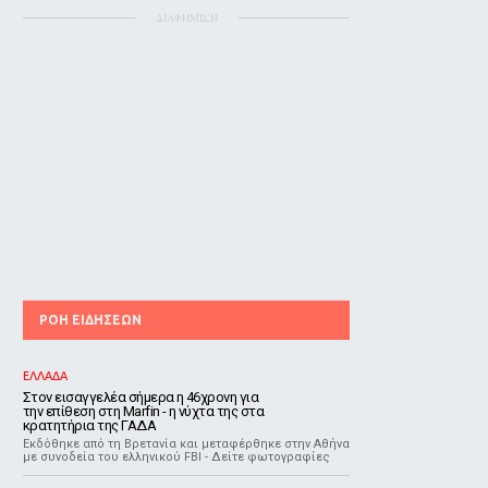
ΔΙΑΦΗΜΙΣΗ
ΡΟΗ ΕΙΔΗΣΕΩΝ
ΕΛΛΑΔΑ
Στον εισαγγελέα σήμερα η 46χρονη για
την επίθεση στη Marfin - η νύχτα της στα
κρατητήρια της ΓΑΔΑ
Εκδόθηκε από τη Βρετανία και μεταφέρθηκε στην Αθήνα
με συνοδεία του ελληνικού FBI - Δείτε φωτογραφίες