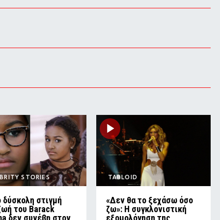
BRITY STORIES
TABLOID
ο δύσκολη στιγμή
«Δεν θα το ξεχάσω όσο
ζωή του Barack
ζω»: Η συγκλονιστική
a δεν συνέβη στον
εξομολόγηση της