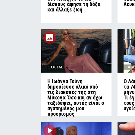
δίσκους άφησε τη δόξα
Λευκ
και άλλαξε ζωή
SOCIAL
TAB
Η Ιωάννα Τούνη
Ο Λά
δημοσίευσε υλικό από
τα 7
τις διακοπές της στη
μήνυ
Μύκονο: Όσο και αν έχω
Τι έ
ταξιδέψει, αυτός είναι ο
τους
αγαπημένος μου
υγεί
προορισμός