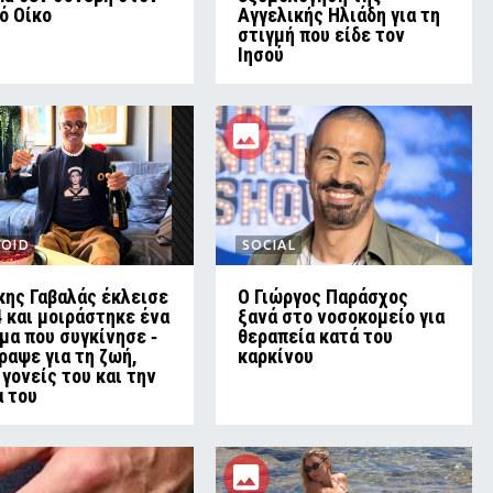
ό Οίκο
Αγγελικής Ηλιάδη για τη
στιγμή που είδε τον
Ιησού
LOID
SOCIAL
κης Γαβαλάς έκλεισε
O Γιώργος Παράσχος
4 και μοιράστηκε ένα
ξανά στο νοσοκομείο για
μα που συγκίνησε ‑
θεραπεία κατά του
γραψε για τη ζωή,
καρκίνου
 γονείς του και την
α του