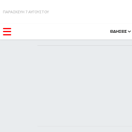
ΠΑΡΑΣΚΕΥΗ 7 ΑΥΓΟΥΣΤΟΥ
ΕΙΔΗΣΕΙΣ
ΚΑΤΗΓΟΡΊΕΣ
FEEDS
Ειδήσεις
Πάσχ
Θέματα
Retro
Videos
OMG
Podcasts
A-Lis
Viral
Xmas
Life