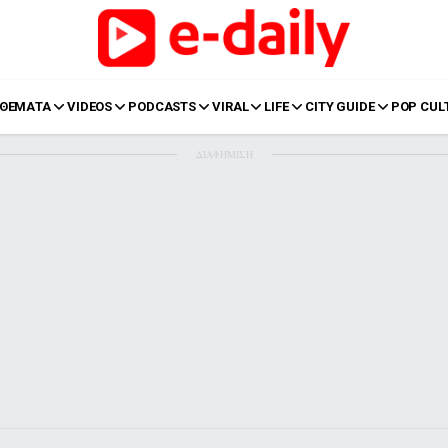
ΘΕΜΑΤΑ
VIDEOS
PODCASTS
VIRAL
LIFE
CITY GUIDE
POP CUL
ΔΙΑΦΗΜΙΣΗ
LIFE
Food
Body+Mind
α
Eurovision
Ταξίδια
Style
Summer
Σπίτι
Family
LOL
Σχέσεις
t
LGBTQI+