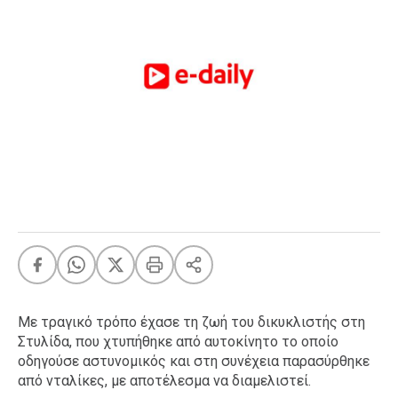
FEEDS
Πάσχα
Eurovision
Retro
Summer
OMG
LOL
A-List
LGBTQI+
Xmas
Με τραγικό τρόπο έχασε τη ζωή του δικυκλιστής στη
Στυλίδα, που χτυπήθηκε από αυτοκίνητο το οποίο
LIFE
οδηγούσε αστυνομικός και στη συνέχεια παρασύρθηκε
από νταλίκες, με αποτέλεσμα να διαμελιστεί.
Food
Body+Mind