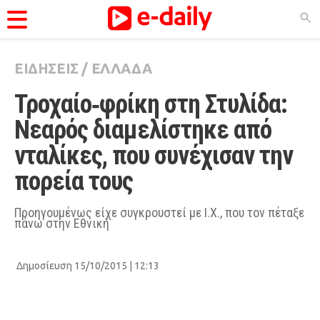
ΕΙΔΗΣΕΙΣ
/
ΕΛΛΑΔΑ
ΚΑΤΗΓΟΡΊΕΣ
Τροχαίο‑φρίκη στη Στυλίδα: 
Ειδήσεις
Νεαρός διαμελίστηκε από 
Θέματα
νταλίκες, που συνέχισαν την 
Videos
πορεία τους
Podcasts
Viral
Προηγουμένως είχε συγκρουστεί με Ι.Χ., που τον πέταξε
πάνω στην Εθνική
Life
City Guide
Δημοσίευση 15/10/2015 | 12:13
Pop Culture
Agenda