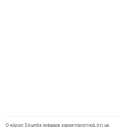
Ταξίδια
Style
Σπίτι
Family
Σχέσεις
AGENDA
Agenda
Επιλογές
Εισιτήρια
Ο κύριος Σόιμπλε ανέφερε χαρακτηριστικά, ότι με