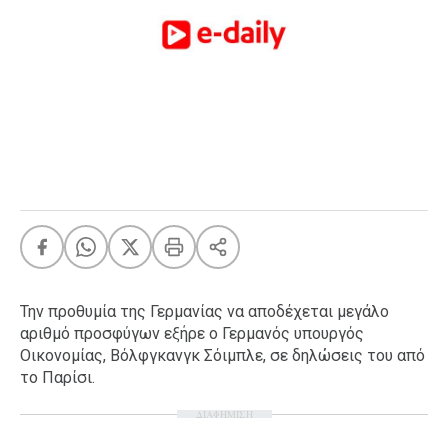
FEEDS
Πάσχα
Eurovision
Retro
Summer
OMG
LOL
A-List
LGBTQI+
Xmas
Την προθυμία της Γερμανίας να αποδέχεται μεγάλο
αριθμό προσφύγων εξήρε ο Γερμανός υπουργός
Οικονομίας, Βόλφγκανγκ Σόιμπλε, σε δηλώσεις του από
το Παρίσι.
LIFE
ΔΙΑΦΗΜΙΣΗ
Food
Body+Mind