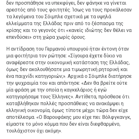
δεν προσπάθησε να υπεκφύγει, δεν φάνηκε να γίνεται
αρεστός από τους φοιτητές. Ίσως να τους προκάλεσαν
τα λεγόμενα του Σόιμπλε σχετικά με τα υψηλά
ελλείμματα της Ελλάδας πριν από το ξέσπασμα της
κρίσης και το γεγονός ότι «κανείς ιδιώτης δεν θέλει να
επενδύσει» στη χώρα χωρίς όρους.
Η αντίδραση του Γερμανού υπουργού ήταν έντονη όταν
μια φοιτήτρια τον ρώτησε: «Σίγουρα έχετε δίκιο να
αναφέρεστε στην οικονομική κατάσταση της Ελλάδας,
όμως δεν ακολουθήσατε μια τιμωρητική ρητορική και
ένα παιχνίδι κατηγοριών;». Αρχικά ο Σόιμπλε διατήρησε
την ψυχραιμία του και απάντησε: «Δεν θα βρείτε ούτε
μία φράση με την οποία η καγκελάριος ή εγώ
κατηγορήσαμε τους Έλληνες». Αντίθετα, πρόσθεσε ότι
καταβλήθηκαν πολλές προσπάθειες να ανακάμψει η
ελληνική οικονομία, όμως τίποτε μέχρι τώρα δεν είχε
αποτέλεσμα. «Ο Βαρουφάκης μου είχε πει: Βόλφγκανγκ,
είμαστε το μόνο κόμμα που δεν είναι διεφθαρμένο,
τουλάχιστον όχι ακόμη».