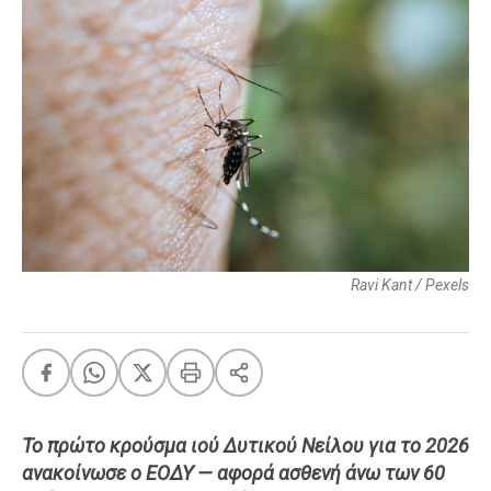
FEEDS
Πάσχα
Eurovision
Retro
Summer
OMG
LOL
A-List
LGBTQI+
Ravi Kant / Pexels
Xmas
LIFE
Το πρώτο κρούσμα ιού Δυτικού Νείλου για το 2026
ανακοίνωσε ο ΕΟΔΥ — αφορά ασθενή άνω των 60
Food
Body+Mind