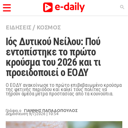
ΕΙΔΗΣΕΙΣ
/
ΚΟΣΜΟΣ
ΚΑΤΗΓΟΡΊΕΣ
Ιός Δυτικού Νείλου: Πού 
Ειδήσεις
εντοπίστηκε το πρώτο 
Θέματα
κρούσμα του 2026 και τι 
Videos
προειδοποιεί ο ΕΟΔΥ
Podcasts
Viral
Ο ΕΟΔΥ ανακοίνωσε το πρώτο επιβεβαιωμένο κρούσμα
της φετινής περιόδου και καλεί τους πολίτες να
τηρούν άμεσα μέτρα προστασίας από τα κουνούπια.
Life
City Guide
Γράφει ο
ΓΙΑΝΝΗΣ ΠΑΠΑΔΟΠΟΥΛΟΣ
Δημοσίευση 9/7/2026 | 10:54
Pop Culture
Agenda