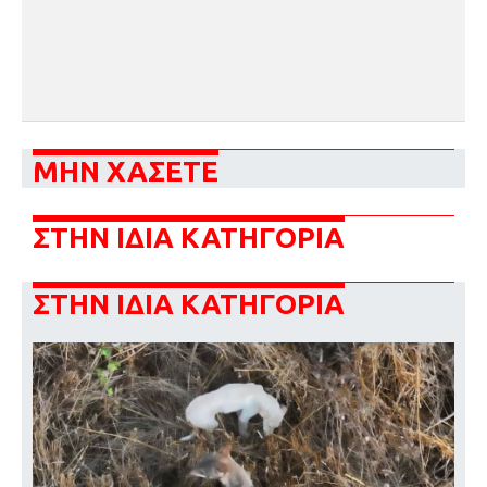
ΜΗΝ ΧΑΣΕΤΕ
ΣΤΗΝ ΙΔΙΑ ΚΑΤΗΓΟΡΙΑ
ΣΤΗΝ ΙΔΙΑ ΚΑΤΗΓΟΡΙΑ