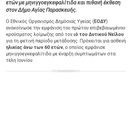
ετών με μηνιγγοεγκεφαλίτιδα και πιθανή έκθεση
Ταξίδια
Style
στον Δήμο Αγίας Παρασκευής.
Σπίτι
Family
Ο Εθνικός Οργανισμός Δημόσιας Υγείας (
ΕΟΔΥ
)
Σχέσεις
ανακοίνωσε την εμφάνιση του πρώτου επιβεβαιωμένου
κρούσματος λοίμωξης από τον
ιό του Δυτικού Νείλου
για τη φετινή περίοδο μετάδοσης. Πρόκειται για ασθενή
ηλικίας άνω των 60 ετών
, ο οποίος εμφάνισε
μηνιγγοεγκεφαλίτιδα με έναρξη συμπτωμάτων στα
AGENDA
τέλη Ιουνίου.
Agenda
Επιλογές
ΔΙΑΦΗΜΙΣΗ
Εισιτήρια