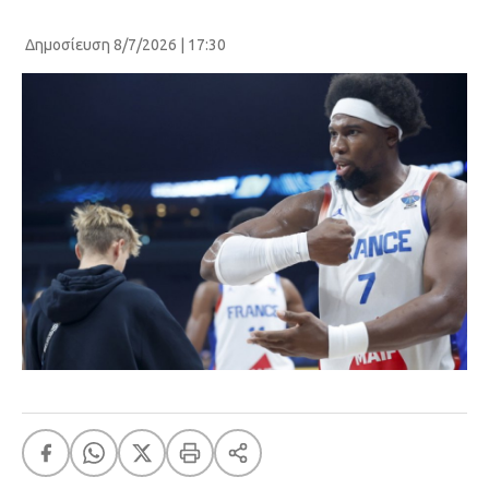
Δημοσίευση 8/7/2026 | 17:30
FEEDS
Πάσχα
Eurovision
Retro
Summer
OMG
LOL
A-List
LGBTQI+
Xmas
LIFE
Food
Body+Mind