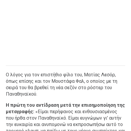
Ο λόγος για τον επιστήθιο φίλο του, Ματίας Λεσόρ,
όπως επίσης και τον Μουστάφα Φαλ, ο οποίος με τη
σειρά του θα βρεθεί τη νέα σεζόν στο ρόστερ του
Παναθηναϊκού.
Η πρώτη του αντίδραση μετά την επισημοποίηση της
μεταγραφής:
«Είμαι περήφανος και ενθουσιασμένος
που ήρθα στον Παναθηναϊκό. Είμαι ευγνώμων γι' αυτήν
την ευκαιρία και ανυπομονώ να εκπροσωπήσω αυτό το
τρομερό κλαμπ, να παίξω με τους νέους συμπαίκτες και