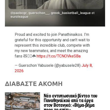
Proud and excited to join Panathinaikos. I’m
grateful for this opportunity and can’t wait to
represent this incredible club, compete with
my new teammates, and meet the amazing
fans 🧸✊🏾☘️
https://t.co/TCNOVkeSBa
— Guerschon Yabusele (@yabusele28)
July 8,
2026
ΔΙΑΒΑΣΤΕ ΑΚΟΜΗ
Νέο εντυπωσιακό βίντεο του
Παναθηναϊκού από τα έργα
στον Βοτανικό: «Βήμα‑βήμα
προς το σπίτι»