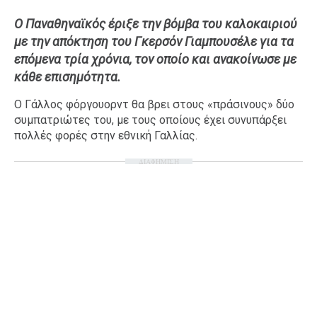
Ταξίδια
Style
Ο Παναθηναϊκός έριξε την βόμβα του καλοκαιριού
με την απόκτηση του Γκερσόν Γιαμπουσέλε για τα
Σπίτι
Family
επόμενα τρία χρόνια, τον οποίο και ανακοίνωσε με
Σχέσεις
κάθε επισημότητα.
Ο Γάλλος φόργουορντ θα βρει στους «πράσινους» δύο
συμπατριώτες του, με τους οποίους έχει συνυπάρξει
AGENDA
πολλές φορές στην εθνική Γαλλίας.
ΔΙΑΦΗΜΙΣΗ
Agenda
Επιλογές
Εισιτήρια