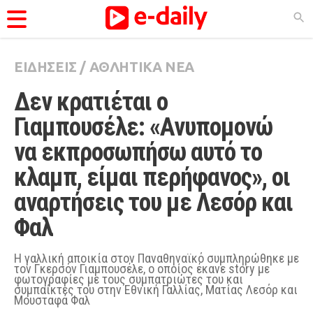
ΕΙΔΗΣΕΙΣ
/
ΑΘΛΗΤΙΚΑ ΝΕΑ
ΚΑΤΗΓΟΡΊΕΣ
Δεν κρατιέται ο 
Ειδήσεις
Γιαμπουσέλε: «Ανυπομονώ 
Θέματα
να εκπροσωπήσω αυτό το 
Videos
κλαμπ, είμαι περήφανος», οι 
Podcasts
αναρτήσεις του με Λεσόρ και 
Viral
Φαλ
Life
City Guide
Η γαλλική αποικία στον Παναθηναϊκό συμπληρώθηκε με
τον Γκερσόν Γιαμπουσέλε, ο οποίος έκανε story με
φωτογραφίες με τους συμπατριώτες του και
Pop Culture
συμπαίκτες του στην Εθνική Γαλλίας, Ματίας Λεσόρ και
Μουσταφά Φαλ
Agenda