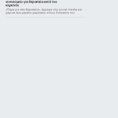
νοσοκομείο για θεραπεία κατά του
καρκίνου
«Πάμε για νέα θεραπεία», έγραψε στα social media και
χάρισε ένα μεγάλο χαμόγελο στους followers του