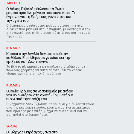
TABLOID
Ο Λάκης Γαβαλάς έκλεισε τα 74 και
μοιράστηκε ένα μήνυμα που συγκίνησε - Τι
έγραψε για τη ζωή, τους γονείς του και
την υγεία του
Ο διάσημος σχεδιαστής μόδας μοιράστηκε ένα
συγκινητικό μήνυμα στο Instagram, μιλώντας για την
οικογένειά του, τη δημιουργικότητά του και τη χαρά
της ζωής.
ΚΟΣΜΟΣ
Kοράκι στην Αγγλία δεν αστειευόταν
καθόλου: Επιτέθηκε σε γυναίκα και την
έριξε κάτω - Δες τι έγινε!
Το βίντεο πλημμύρισε με σχόλια το διαδίκτυο, με
πολλούς χρήστες να αστειεύονται ότι το κοράκι
«θυμόταν» κάποιο παλιό παράπονο
ΚΟΣΜΟΣ
Ουαλία: Τρόμος σε νοσοκομείο με άνδρα
ντυμένο «Χάρο» στη σκεπή - Το μυστήριο
πίσω από την πράξη του
Ο 26χρονος Λέον Τζιλέσπι παρέμεινε για 50 λεπτά πάνω
από την κεντρική είσοδο, κρατώντας ένα αντικείμενο
που έμοιαζε με λεπίδα, μέχρι να συλληφθεί και να
οδηγηθεί στο δικαστήριο.
SOCIAL
O Γιώργος Παράσχος ξανά στο