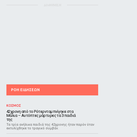
ΔΙΑΦΗΜΙΣΗ
ΡΟΗ ΕΙΔΗΣΕΩΝ
ΚΟΣΜΟΣ
42χρονη από το Ρότερνταμ πνίγηκε στα
Μάλια – Αυτόπτες μάρτυρες τα 3 παιδιά
της
Τα τρία ανήλικα παιδιά της 42χρονης ήταν παρόν όταν
εκτυλίχθηκε το τραγικό συμβάν.