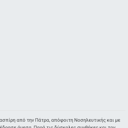
ασπίρη από την Πάτρα, απόφοιτη Νοσηλευτικής και με
έδρασε άμεσα. Παρά τις δύσκολες συνθήκες και τον