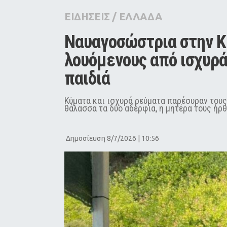
City Guide
ΕΙΔΗΣΕΙΣ
/
ΕΛΛΑΔΑ
Pop Culture
Ναυαγοσώστρια στην Κ
Agenda
λουόμενους από ισχυρά
παιδιά
Κύματα και ισχυρά ρεύματα παρέσυραν τους
θάλασσα τα δύο αδέρφια, η μητέρα τους ήρθ
Δημοσίευση 8/7/2026 | 10:56