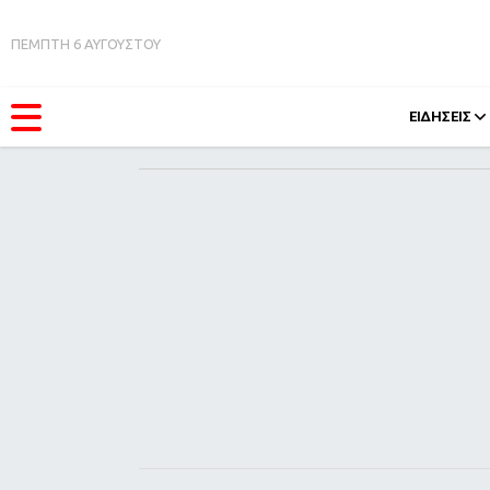
ΠΕΜΠΤΗ 6 ΑΥΓΟΥΣΤΟΥ
ΕΙΔΗΣΕΙΣ
ΚΑΤΗΓΟΡΊΕΣ
FEEDS
Ειδήσεις
Πάσχ
Θέματα
Retro
Videos
OMG
Podcasts
A-Lis
Viral
Xmas
Life