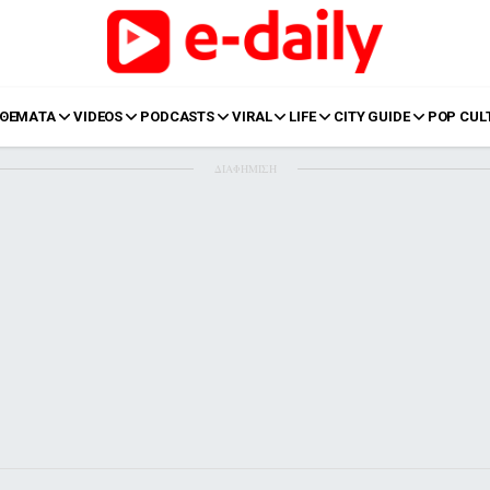
ΘΕΜΑΤΑ
VIDEOS
PODCASTS
VIRAL
LIFE
CITY GUIDE
POP CUL
ΔΙΑΦΗΜΙΣΗ
LIFE
Food
Body+Mind
α
Eurovision
Ταξίδια
Style
Summer
Σπίτι
Family
LOL
Σχέσεις
t
LGBTQI+