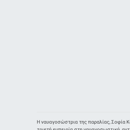
Η ναυαγοσώστρια της παραλίας, Σοφία Κ
τριετή εμπειρία στη ναυαγοσωστική, αντ