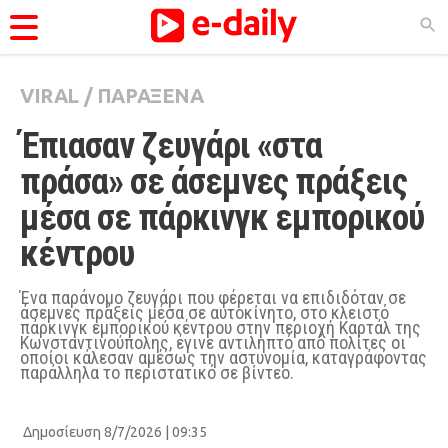
VIRAL
/
ΠΑΡΑΞΕΝΑ
ΚΑΤΗΓΟΡΊΕΣ
Έπιασαν ζευγάρι «στα 
Ειδήσεις
πράσα» σε άσεμνες πράξεις 
Θέματα
μέσα σε πάρκινγκ εμπορικού 
Videos
κέντρου
Podcasts
Viral
Ένα παράνομο ζευγάρι που φέρεται να επιδιδόταν σε
άσεμνες πράξεις μέσα σε αυτοκίνητο, στο κλειστό
πάρκινγκ εμπορικού κέντρου στην περιοχή Καρτάλ της
Life
Κωνσταντινούπολης, έγινε αντιληπτό από πολίτες οι
οποίοι κάλεσαν αμέσως την αστυνομία, καταγράφοντας
City Guide
παράλληλα το περιστατικό σε βίντεο.
Pop Culture
Δημοσίευση 8/7/2026 | 09:35
Agenda