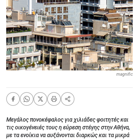
FEEDS
Πάσχα
Eurovision
Retro
Summer
OMG
LOL
magnific
A-List
LGBTQI+
Xmas
Μεγάλος πονοκέφαλος για χιλιάδες φοιτητές και
LIFE
τις οικογένειές τους η εύρεση στέγης στην Αθήνα,
με τα ενοίκια να αυξάνονται διαρκώς και τα μικρά
Food
Body+Mind