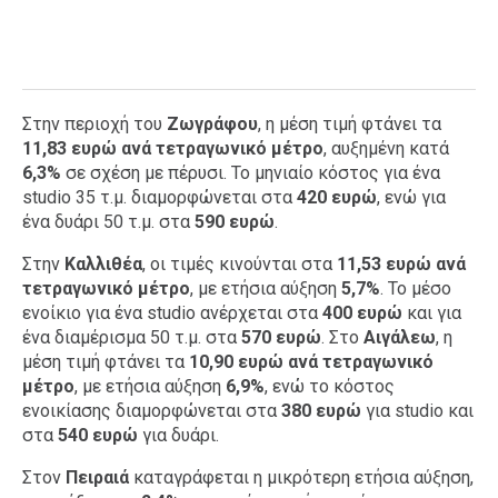
Στην περιοχή του
Ζωγράφου
, η μέση τιμή φτάνει τα
11,83 ευρώ ανά τετραγωνικό μέτρο
, αυξημένη κατά
6,3%
σε σχέση με πέρυσι. Το μηνιαίο κόστος για ένα
studio 35 τ.μ. διαμορφώνεται στα
420 ευρώ
, ενώ για
ένα δυάρι 50 τ.μ. στα
590 ευρώ
.
Στην
Καλλιθέα
, οι τιμές κινούνται στα
11,53 ευρώ ανά
τετραγωνικό μέτρο
, με ετήσια αύξηση
5,7%
. Το μέσο
ενοίκιο για ένα studio ανέρχεται στα
400 ευρώ
και για
ένα διαμέρισμα 50 τ.μ. στα
570 ευρώ
. Στο
Αιγάλεω
, η
μέση τιμή φτάνει τα
10,90 ευρώ ανά τετραγωνικό
μέτρο
, με ετήσια αύξηση
6,9%
, ενώ το κόστος
ενοικίασης διαμορφώνεται στα
380 ευρώ
για studio και
στα
540 ευρώ
για δυάρι.
Στον
Πειραιά
καταγράφεται η μικρότερη ετήσια αύξηση,