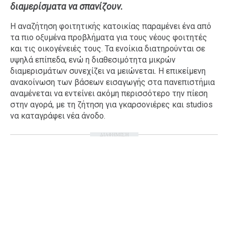
διαμερίσματα να σπανίζουν.
Ταξίδια
Style
Η αναζήτηση φοιτητικής κατοικίας παραμένει ένα από
Σπίτι
Family
τα πιο οξυμένα προβλήματα για τους νέους φοιτητές
Σχέσεις
και τις οικογένειές τους. Τα ενοίκια διατηρούνται σε
υψηλά επίπεδα, ενώ η διαθεσιμότητα μικρών
διαμερισμάτων συνεχίζει να μειώνεται. Η επικείμενη
ανακοίνωση των βάσεων εισαγωγής στα πανεπιστήμια
αναμένεται να εντείνει ακόμη περισσότερο την πίεση
AGENDA
στην αγορά, με τη ζήτηση για γκαρσονιέρες και studios
να καταγράφει νέα άνοδο.
Agenda
Επιλογές
Εισιτήρια
ΔΙΑΦΗΜΙΣΗ