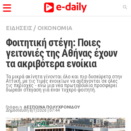
ΕΙΔΗΣΕΙΣ
/
ΟΙΚΟΝΟΜΙΑ
ΚΑΤΗΓΟΡΊΕΣ
Φοιτητική στέγη: Ποιες 
Ειδήσεις
γειτονιές της Αθήνας έχουν 
Θέματα
τα ακριβότερα ενοίκια
Videos
Podcasts
Τα μικρά ακίνητα γίνονται όλο και πιο δυσεύρετα στην
Αττική, με τις τιμές ενοικίων να αυξάνονται σε όλες
τις περιοχές - ενώ μια νέα πρωτοβουλία προσφέρει
Viral
δωρεάν στέγαση για έναν τυχερό φοιτητή.
Life
City Guide
Γράφει η
ΔΕΣΠΟΙΝΑ ΠΟΛΥΧΡΟΝΙΔΟΥ
Δημοσίευση 8/7/2026 | 07:44
Pop Culture
Agenda