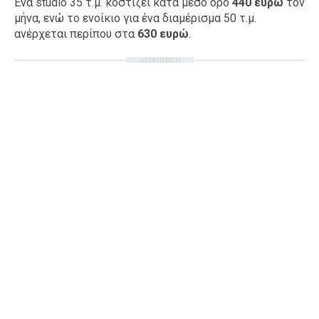
Ένα studio 35 τ.μ. κοστίζει κατά μέσο όρο
440 ευρώ
τον
μήνα, ενώ το ενοίκιο για ένα διαμέρισμα 50 τ.μ.
ανέρχεται περίπου στα
630 ευρώ
.
ΔΙΑΦΗΜΙΣΗ