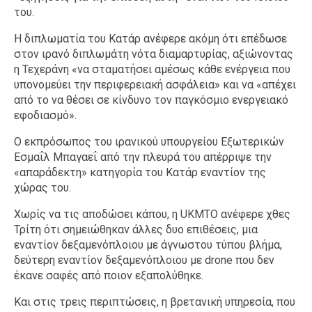
του.
Η διπλωματία του Κατάρ ανέφερε ακόμη ότι επέδωσε
στον ιρανό διπλωμάτη νότα διαμαρτυρίας, αξιώνοντας
η Τεχεράνη «να σταματήσει αμέσως κάθε ενέργεια που
υπονομεύει την περιφερειακή ασφάλεια» και να «απέχει
από το να θέσει σε κίνδυνο τον παγκόσμιο ενεργειακό
εφοδιασμό».
Ο εκπρόσωπος του ιρανικού υπουργείου Εξωτερικών
Εσμαΐλ Μπαγαεΐ από την πλευρά του απέρριψε την
«απαράδεκτη» κατηγορία του Κατάρ εναντίον της
χώρας του.
Χωρίς να τις αποδώσει κάπου, η UKMTO ανέφερε χθες
Τρίτη ότι σημειώθηκαν άλλες δυο επιθέσεις, μια
εναντίον δεξαμενόπλοιου με άγνωστου τύπου βλήμα,
δεύτερη εναντίον δεξαμενόπλοιου με drone που δεν
έκανε σαφές από ποιον εξαπολύθηκε.
Και στις τρεις περιπτώσεις, η βρετανική υπηρεσία, που