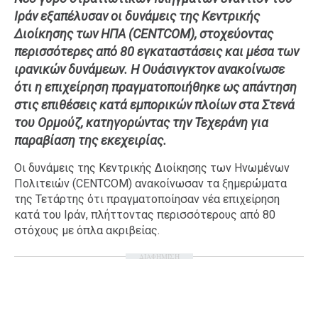
Ιράν εξαπέλυσαν οι δυνάμεις της Κεντρικής
Ταξίδια
Style
Διοίκησης των ΗΠΑ (CENTCOM), στοχεύοντας
Σπίτι
Family
περισσότερες από 80 εγκαταστάσεις και μέσα των
Σχέσεις
ιρανικών δυνάμεων. Η Ουάσινγκτον ανακοίνωσε
ότι η επιχείρηση πραγματοποιήθηκε ως απάντηση
στις επιθέσεις κατά εμπορικών πλοίων στα Στενά
του Ορμούζ, κατηγορώντας την Τεχεράνη για
AGENDA
παραβίαση της εκεχειρίας.
Agenda
Επιλογές
Οι δυνάμεις της Κεντρικής Διοίκησης των Ηνωμένων
Πολιτειών (CENTCOM) ανακοίνωσαν τα ξημερώματα
Εισιτήρια
της Τετάρτης ότι πραγματοποίησαν νέα επιχείρηση
κατά του Ιράν, πλήττοντας περισσότερους από 80
στόχους με όπλα ακριβείας.
ΔΙΑΦΗΜΙΣΗ