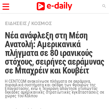
ΕΙΔΗΣΕΙΣ
/
ΚΟΣΜΟΣ
ΚΑΤΗΓΟΡΊΕΣ
Νέα ανάφλεξη στη Μέση 
Ειδήσεις
Ανατολή: Αμερικανικά 
Θέματα
πλήγματα σε 80 ιρανικούς 
Videos
στόχους, σειρήνες αεράμυνας 
Podcasts
σε Μπαχρέιν και Κουβέιτ
Viral
Life
Η CENTCOM ανακοίνωσε πλήγματα σε αεράμυνα,
πυραυλικά συστήματα και σκάφη των Φρουρών της
Επανάστασης, ενώ η Τεχεράνη απάντησε χτυπώντας
City Guide
δεκάδες αμερικανικές στρατιωτικές εγκαταστάσεις σε
χώρες του Κόλπου
Pop Culture
Agenda