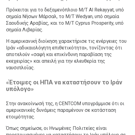
Πρόκειται για το δεξαμενόπλοιο M/T Al Rekayyat, υπό
σημαία Νήσων Μάρσαλ, το M/T Wedyan, υπό σημαία
Σαουδικής Αραβίας, και το M/T Cyprus Prosperity, υπό
σημαία Λιβερίας.
Η αμερικανική διοίκηση χαρακτήρισε τις ενέργειες του
Ιράν «αδικαιολόγητη επιθετικότητα», τονίζοντας ότι
αποτελούν «σαφή και επικίνδυνη παραβίαση της
εκεχειρίας» και απειλή για την ελευθερία της
ναυσιπλοΐας.
«Έτοιμες οι ΗΠΑ να καταστήσουν το Ιράν
υπόλογο»
Στην ανακοίνωσή της, η CENTCOM υπογράμμισε ότι οι
αμερικανικές δυνάμεις παραμένουν σε κατάσταση
ετοιμότητας.
Όπως σημείωσε, οι Ηνωμένες Πολιτείες είναι
προετοιμασμένες να καταστήσουν το Ιράν υπόλογο σε