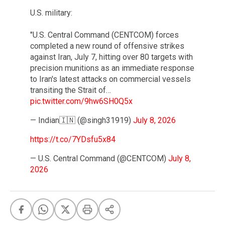
U.S. military:
"U.S. Central Command (CENTCOM) forces
completed a new round of offensive strikes
against Iran, July 7, hitting over 80 targets with
precision munitions as an immediate response
to Iran's latest attacks on commercial vessels
transiting the Strait of…
pic.twitter.com/9hw6SH0Q5x
— Indian🇮🇳 (@singh31919)
July 8, 2026
https://t.co/7YDsfu5x84
— U.S. Central Command (@CENTCOM)
July 8,
2026