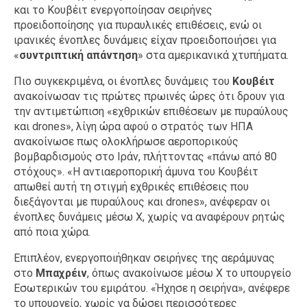
και το Κουβέιτ ενεργοποίησαν σειρήνες
προειδοποίησης για πυραυλικές επιθέσεις, ενώ οι
ιρανικές ένοπλες δυνάμεις είχαν προειδοποιήσει για
«
συντριπτική απάντηση
» στα αμερικανικά χτυπήματα.
Πιο συγκεκριμένα, οι ένοπλες δυνάμεις του
Κουβέιτ
ανακοίνωσαν τις πρώτες πρωινές ώρες ότι δρουν για
την αντιμετώπιση «εχθρικών επιθέσεων με πυραύλους
και drones», λίγη ώρα αφού ο στρατός των ΗΠΑ
ανακοίνωσε πως ολοκλήρωσε αεροπορικούς
βομβαρδισμούς στο Ιράν, πλήττοντας «πάνω από 80
στόχους». «Η αντιαεροπορική άμυνα του Κουβέιτ
απωθεί αυτή τη στιγμή εχθρικές επιθέσεις που
διεξάγονται με πυραύλους και drones», ανέφεραν οι
ένοπλες δυνάμεις μέσω X, χωρίς να αναφέρουν ρητώς
από ποια χώρα.
Επιπλέον, ενεργοποιήθηκαν σειρήνες της αεράμυνας
στο
Μπαχρέιν
, όπως ανακοίνωσε μέσω X το υπουργείο
Εσωτερικών του εμιράτου. «Ήχησε η σειρήνα», ανέφερε
το υπουργείο, χωρίς να δώσει περισσότερες