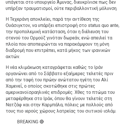
υπάγεται στο υπουργείο Άμυνας, διευκρίνισε πως δεν
υπήρξαν τραυματισμοί, ούτε περιβαλλοντική μόλυνση.
Η Τεχεράνη αποκλείει, παρά την αντίθεση της
Ουάσιγκτον, να υπάρξει επιστροφή στο status quo ante,
την προπολεμική κατάσταση, όταν η διέλευση του
στενού του Ορμούζ γινόταν δωρεάν, ενώ απειλεί τα
πλοία που αποπειρώνται να παρακάμψουν τη μόνη
διαδρομή που επιτρέπει, κατά μήκος των ιρανικών
ακτών.
Η νέα κλιμάκωση καταγράφεται καθώς το Ιράν
οργανώνει από το Σάββατο εξαήμερες τελετές πριν
από την ταφή του πρώην ανώτατου ηγέτη του Αλί
Χαμενεΐ, ο οποίος σκοτώθηκε στις πρώτες
αμερικανοϊσραηλινές επιδρομές. Χθες το πτώμα του
μεταφέρθηκε στο Ιράκ, όπου θα γίνουν τελετές στη
Νατζάφ και στην Καρμπάλα, πόλεις με πολλούς από
τους πιο ιερούς χώρους λατρείας του σιιτικού ισλάμ.
BREAKING 🔴