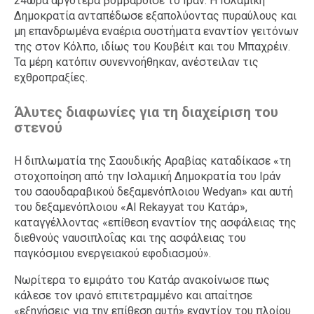
24ωρα αργότερα βομβάρδισε το Ιράν. Η Ισλαμική
Δημοκρατία ανταπέδωσε εξαπολύοντας πυραύλους και
μη επανδρωμένα εναέρια συστήματα εναντίον γειτόνων
της στον Κόλπο, ιδίως του Κουβέιτ και του Μπαχρέιν.
Τα μέρη κατόπιν συνεννοήθηκαν, ανέστειλαν τις
εχθροπραξίες.
Άλυτες διαφωνίες για τη διαχείριση του
στενού
Η διπλωματία της Σαουδικής Αραβίας καταδίκασε «τη
στοχοποίηση από την Ισλαμική Δημοκρατία του Ιράν
του σαουδαραβικού δεξαμενόπλοιου Wedyan» και αυτή
του δεξαμενόπλοιου «Al Rekayyat του Κατάρ»,
καταγγέλλοντας «επίθεση εναντίον της ασφάλειας της
διεθνούς ναυσιπλοΐας και της ασφάλειας του
παγκόσμιου ενεργειακού εφοδιασμού».
Νωρίτερα το εμιράτο του Κατάρ ανακοίνωσε πως
κάλεσε τον ιρανό επιτετραμμένο και απαίτησε
«εξηγήσεις για την επίθεση αυτή» εναντίον του πλοίου