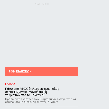
ΔΙΑΦΗΜΙΣΗ
ΡΟΗ ΕΙΔΗΣΕΩΝ
ΕΛΛΑΔΑ
Πάνω από 45.000 διελεύσεις ημερησίως
στους Ευζώνους: Μαζική άφιξη
τουριστών από τα Βαλκάνια
Προσωρινή αναστολή των βιομετρικών ελέγχων για να
επισπευστεί η διέλευση των ταξιδιωτών