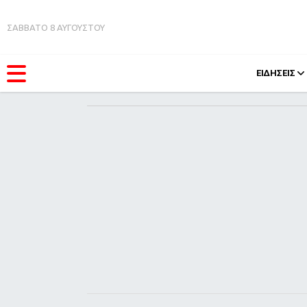
ΣΑΒΒΑΤΟ 8 ΑΥΓΟΥΣΤΟΥ
ΕΙΔΗΣΕΙΣ
ΚΑΤΗΓΟΡΊΕΣ
FEEDS
Ειδήσεις
Πάσχ
Θέματα
Retro
Videos
OMG
Podcasts
A-Lis
Viral
Xmas
Life