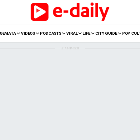
ΘΕΜΑΤΑ
VIDEOS
PODCASTS
VIRAL
LIFE
CITY GUIDE
POP CUL
ΔΙΑΦΗΜΙΣΗ
LIFE
Food
Body+Mind
α
Eurovision
Ταξίδια
Style
Summer
Σπίτι
Family
LOL
Σχέσεις
t
LGBTQI+