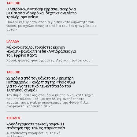
TABLOID
Ο Μπρούκλιν Μπέκαμ έβρασε μακαρόνια
με θαλασσινό νερό και δέχτηκε ανελέητο
τρολάρισμα online
Πολλοί εξέφρασαν απορία για την καταλληλότητα του
νερού, με σχόλια όπως «τα πόδια του δεν ήταν μέσα σε
αυτό;»
ΕΛΛΑΔΑ
Μύκονος: Ιταλοί τουρίστες έκαναν
«κλαμπ» βανάκι transfer - Αντιδράσεις για
το ξέφρενο πάρτι
Χοροί, φωνές, φωτογραφίες: Λες και ήταν σε κλαμπ
TABLOID
22 χρόνια από τον θάνατο του Δημήτρη
Παπαμιχαήλ: Η ανάρτηση της Φίνος Φιλμ
για το «γοητευτικό λεβεντόπαιδο του
ελληνικού σινεμά»
Τον θυμόμαστε ως σπουδαίο ηθοποιό και καλλιτέχνη
που αποτέλεσε, μαζί με την Αλίκη, αναπόσπαστο
κομμάτι της μεγάλης οικογένειας της Φίνος Φιλμ,
αναφέρεται χαρακτηριστικά
ΚΟΣΜΟΣ
«Δεν δεχόμαστε τελεσίγραφα»: Η
απάντηση της Ιταλίας στην Ισπανία
Αμετάπειστη παραμένει η ιταλική
κυβέρνηση