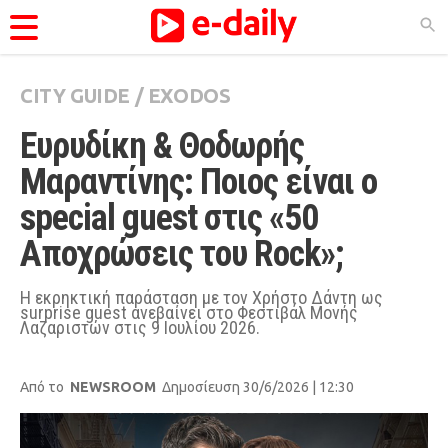
CITY GUIDE
/
EXODOS
ΚΑΤΗΓΟΡΊΕΣ
Ευρυδίκη & Θοδωρής 
Ειδήσεις
Μαραντίνης: Ποιος είναι ο 
Θέματα
special guest στις «50 
Videos
Αποχρώσεις του Rock»;
Podcasts
Viral
Η εκρηκτική παράσταση με τον Χρήστο Δάντη ως
surprise guest ανεβαίνει στο Φεστιβάλ Μονής
Λαζαριστών στις 9 Ιουλίου 2026.
Life
City Guide
Από το
NEWSROOM
Δημοσίευση 30/6/2026 | 12:30
Pop Culture
Agenda