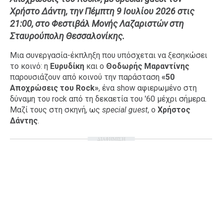
Χρήστο Δάντη, την Πέμπτη 9 Ιουλίου 2026 στις
Ταξίδια
Style
21:00, στο Φεστιβάλ Μονής Λαζαριστών στη
Σπίτι
Family
Σταυρούπολη Θεσσαλονίκης.
Σχέσεις
Μια συνεργασία-έκπληξη που υπόσχεται να ξεσηκώσει
το κοινό: η
Ευρυδίκη
και ο
Θοδωρής Μαραντίνης
παρουσιάζουν από κοινού την παράσταση
«50
Αποχρώσεις του Rock»
, ένα show αφιερωμένο στη
AGENDA
δύναμη του rock από τη δεκαετία του '60 μέχρι σήμερα.
Μαζί τους στη σκηνή, ως
special guest
, ο
Χρήστος
Agenda
Επιλογές
Δάντης
.
Εισιτήρια
ΔΙΑΦΗΜΙΣΗ