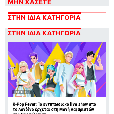
ΜΗΝ ΧΑΣΕΤΕ
ΣΤΗΝ ΙΔΙΑ ΚΑΤΗΓΟΡΙΑ
ΣΤΗΝ ΙΔΙΑ ΚΑΤΗΓΟΡΙΑ
EXODOS
K‑Pop Fever: Το εντυπωσιακό live show από
το Λονδίνο έρχεται στη Μονή Λαζαριστών