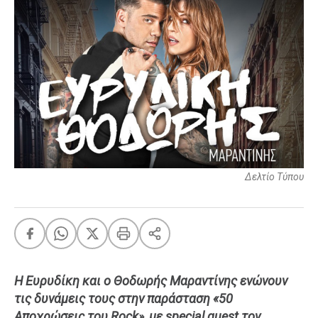
FEEDS
Πάσχα
Eurovision
Retro
Summer
OMG
LOL
Δελτίο Τύπου
A-List
LGBTQI+
Xmas
Η Ευρυδίκη και ο Θοδωρής Μαραντίνης ενώνουν
LIFE
τις δυνάμεις τους στην παράσταση «50
Food
Body+Mind
Αποχρώσεις του Rock», με special guest τον