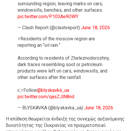
surrounding region, leaving marks on cars,
windowsills, benches, and other surfaces.
pic.twitter.com/P103Ae9OWY
— Clash Report (@clashreport)
June 18, 2026
⚡️Residents of the moscow region are
reporting an “oil rain.”
According to residents of Zheleznodorozhny,
dark traces resembling soot or petroleum
products were left on cars, windowsills, and
other surfaces after the rainfall.
👉Follow
@blyskavka_ua
pic.twitter.com/qasZJlN8nd
— BLYSKAVKA (@blyskavka_ua)
June 18, 2026
Η επίθεση θεωρείται ένδειξη της συνεχώς αυξανόμενης
δυνατότητας της Ουκρανίας να πραγματοποιεί