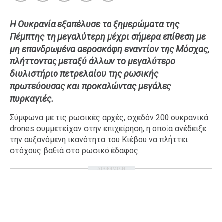
Ταξίδια
Style
Η Ουκρανία εξαπέλυσε τα ξημερώματα της
Σπίτι
Family
Πέμπτης τη μεγαλύτερη μέχρι σήμερα επίθεση με
Σχέσεις
μη επανδρωμένα αεροσκάφη εναντίον της Μόσχας,
πλήττοντας μεταξύ άλλων το μεγαλύτερο
διυλιστήριο πετρελαίου της ρωσικής
πρωτεύουσας και προκαλώντας μεγάλες
AGENDA
πυρκαγιές.
Agenda
Επιλογές
Σύμφωνα με τις ρωσικές αρχές, σχεδόν 200 ουκρανικά
drones συμμετείχαν στην επιχείρηση, η οποία ανέδειξε
Εισιτήρια
την αυξανόμενη ικανότητα του Κιέβου να πλήττει
στόχους βαθιά στο ρωσικό έδαφος.
ΔΙΑΦΗΜΙΣΗ