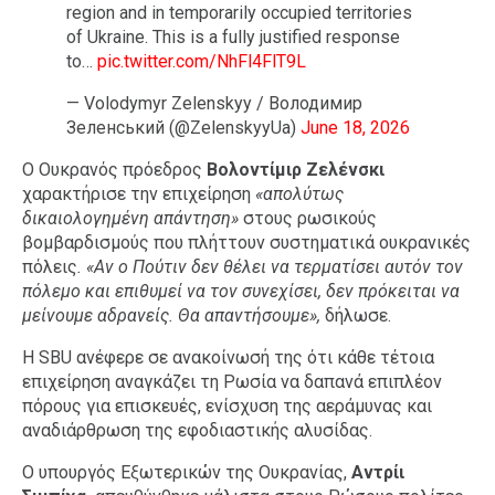
region and in temporarily occupied territories
of Ukraine. This is a fully justified response
to…
pic.twitter.com/NhFl4FlT9L
— Volodymyr Zelenskyy / Володимир
Зеленський (@ZelenskyyUa)
June 18, 2026
Ο Ουκρανός πρόεδρος
Βολοντίμιρ Ζελένσκι
χαρακτήρισε την επιχείρηση
«απολύτως
δικαιολογημένη απάντηση»
στους ρωσικούς
βομβαρδισμούς που πλήττουν συστηματικά ουκρανικές
πόλεις
. «Αν ο Πούτιν δεν θέλει να τερματίσει αυτόν τον
πόλεμο και επιθυμεί να τον συνεχίσει, δεν πρόκειται να
μείνουμε αδρανείς. Θα απαντήσουμε»,
δήλωσε.
Η SBU ανέφερε σε ανακοίνωσή της ότι κάθε τέτοια
επιχείρηση αναγκάζει τη Ρωσία να δαπανά επιπλέον
πόρους για επισκευές, ενίσχυση της αεράμυνας και
αναδιάρθρωση της εφοδιαστικής αλυσίδας.
Ο υπουργός Εξωτερικών της Ουκρανίας,
Αντρίι