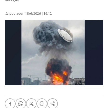
Δημοσίευση 18/6/2026 | 16:12
FEEDS
Πάσχα
Eurovision
Retro
Summer
OMG
LOL
A-List
LGBTQI+
Xmas
LIFE
Food
Body+Mind