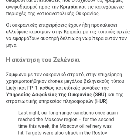
θεωρούνται οι επιθέσεις που στοχεύουν τις γραμμές
ανεφοδιασμού προς την
Κριμαία
και τις κατεχόμενες
περιοχές της νοτιοανατολικής Ουκρανίας.
Οι ουκρανικές επιχειρήσεις έχουν ήδη προκαλέσει
ελλείψεις καυσίμων στην Κριμαία, με τις τοπικές αρχές
να εφαρμόζουν αυστηρή δελτίωση νωρίτερα αυτόν τον
μήνα.
Η απάντηση του Ζελένσκι
Σύμφωνα με τον ουκρανικό στρατό, στην επιχείρηση
χρησιμοποιήθηκαν drones μεγάλου βεληνεκούς τύπου
Liutyi και FP-1, καθώς και ειδικές μονάδες της
Υπηρεσίας Ασφαλείας της Ουκρανίας (SBU)
και της
στρατιωτικής υπηρεσίας πληροφοριών (
HUR
).
Last night, our long-range sanctions once again
reached the Moscow region – for the second
time this week, the Moscow oil refinery was
hit. Targets were also struck in the Rostov