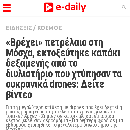
ΕΙΔΗΣΕΙΣ
/
ΚΟΣΜΟΣ
ΚΑΤΗΓΟΡΊΕΣ
«Βρέχει» πετρέλαιο στη 
Ειδήσεις
Μόσχα, εκτοξεύτηκε καπάκι 
Θέματα
δεξαμενής από το 
Videos
διυλιστήριο που χτύπησαν τα 
Podcasts
ουκρανικά drones: Δείτε 
Viral
βίντεο
Life
City Guide
Για τη μεγαλύτερη επίθεση με drones που έχει δεχτεί η
ρωσική πρωτεύουσα τα τελευταία χρόνια, μιλούν οι
τοπικές Αρχές - Ζημιές σε κατοικίες και εμπορικά
Pop Culture
κέντρα, έκλεισαν αεροδρόμια - Για δεύτερη φορά σε μια
εβδομάδα χτυπήθηκε το μεγαλύτερο διυλιστήριο της
Agenda
Μόσχας