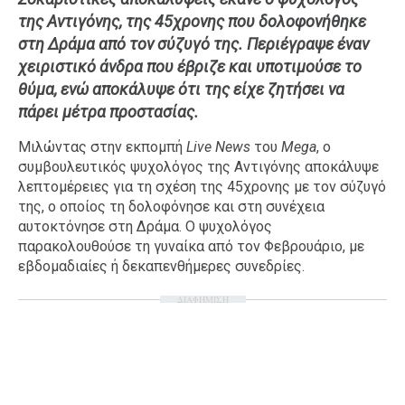
της Αντιγόνης, της 45χρονης που δολοφονήθηκε
Ταξίδια
Style
στη Δράμα από τον σύζυγό της. Περιέγραψε έναν
Σπίτι
Family
χειριστικό άνδρα που έβριζε και υποτιμούσε το
Σχέσεις
θύμα, ενώ αποκάλυψε ότι της είχε ζητήσει να
πάρει μέτρα προστασίας.
Μιλώντας στην εκπομπή
Live News
του
Mega
, ο
συμβουλευτικός ψυχολόγος της Αντιγόνης αποκάλυψε
AGENDA
λεπτομέρειες για τη σχέση της 45χρονης με τον σύζυγό
της, ο οποίος τη δολοφόνησε και στη συνέχεια
Agenda
Επιλογές
αυτοκτόνησε στη Δράμα. Ο ψυχολόγος
Εισιτήρια
παρακολουθούσε τη γυναίκα από τον Φεβρουάριο, με
εβδομαδιαίες ή δεκαπενθήμερες συνεδρίες.
ΔΙΑΦΗΜΙΣΗ