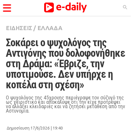
ΕΙΔΗΣΕΙΣ
/
ΕΛΛΑΔΑ
ΚΑΤΗΓΟΡΊΕΣ
Σοκάρει ο ψυχολόγος της 
Ειδήσεις
Αντιγόνης που δολοφονήθηκε 
Θέματα
στη Δράμα: «Έβριζε, την 
Videos
υποτιμούσε. Δεν υπήρχε η 
Podcasts
κοπέλα στη σχέση»
Viral
Life
Ο ψυχολόγος της 45χρονης περιέγραψε τον σύζυγό της
ως χειριστικό και αποκάλυψε ότι την είχε προτρέψει
να αλλάξει κλειδαριές και να ζητήσει μετάθεση από την
City Guide
Αστυνομία.
Pop Culture
Δημοσίευση 17/6/2026 | 19:40
Agenda