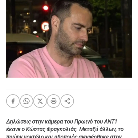
FEEDS
Πάσχα
Eurovision
Retro
Summer
OMG
LOL
A-List
LGBTQI+
Xmas
Δηλώσεις στην κάμερα του Πρωινό του ΑΝΤ1
LIFE
έκανε ο Κώστας Φραγκολιάς. Μεταξύ άλλων, το
Food
Body+Mind
πρώην μοντέλο και ηθοποιός αναφέρθηκε στην