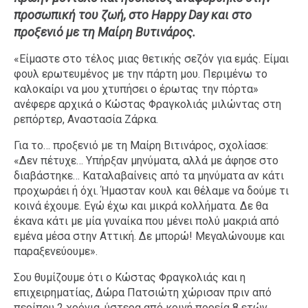
προσωπική του ζωή, στο Happy Day και στο
Ταξίδια
Style
προξενιό με τη Μαίρη Βυτινάρος.
Σπίτι
Family
«Είμαστε στο τέλος μιας θετικής σεζόν για εμάς. Είμαι
Σχέσεις
φουλ ερωτευμένος με την πάρτη μου. Περιμένω το
καλοκαίρι να μου χτυπήσει ο έρωτας την πόρτα»
ανέφερε αρχικά ο Κώστας Φραγκολιάς μιλώντας στη
ρεπόρτερ, Αναστασία Ζάρκα.
AGENDA
Για το… προξενιό με τη Μαίρη Βιτινάρος, σχολίασε:
«Δεν πέτυχε… Υπήρξαν μηνύματα, αλλά με άφησε στο
Agenda
Επιλογές
διαβάστηκε… Καταλαβαίνεις από τα μηνύματα αν κάτι
Εισιτήρια
προχωράει ή όχι. Ήμασταν κουλ και θέλαμε να δούμε τι
κοινά έχουμε. Εγώ έχω και μικρά κολλήματα. Δε θα
έκανα κάτι με μία γυναίκα που μένει πολύ μακριά από
εμένα μέσα στην Αττική. Δε μπορώ! Μεγαλώνουμε και
παραξενεύουμε».
Σου θυμίζουμε ότι ο Κώστας Φραγκολιάς και η
επιχειρηματίας, Δώρα Πατσιώτη χώρισαν πριν από
περίπου 2 χρόνια, ύστερα από κοινή πορεία 8 ετών.