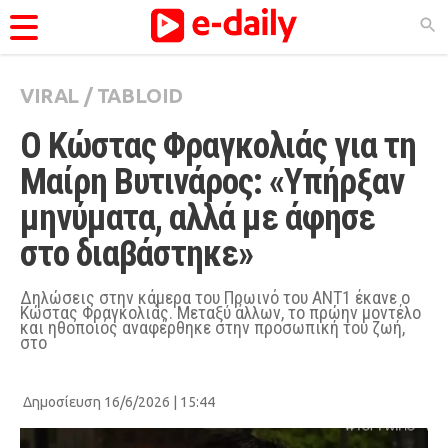
VIRAL
/
TABLOID
ΚΑΤΗΓΟΡΊΕΣ
Ο Κώστας Φραγκολιάς για τη 
Ειδήσεις
Μαίρη Βυτινάρος: «Υπήρξαν 
Θέματα
μηνύματα, αλλά με άφησε 
Videos
στο διαβάστηκε»
Podcasts
Viral
Δηλώσεις στην κάμερα του Πρωινό του ΑΝΤ1 έκανε ο
Κώστας Φραγκολιάς. Μεταξύ άλλων, το πρώην μοντέλο
και ηθοποιός αναφέρθηκε στην προσωπική του ζωή,
Life
στο
City Guide
Δημοσίευση 16/6/2026 | 15:44
Pop Culture
Agenda