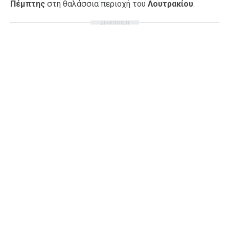
Πέμπτης
στη θαλάσσια περιοχή του
Λουτρακίου
.
Ταξίδια
Style
ΔΙΑΦΗΜΙΣΗ
Σπίτι
Family
Σχέσεις
AGENDA
Agenda
Επιλογές
Εισιτήρια