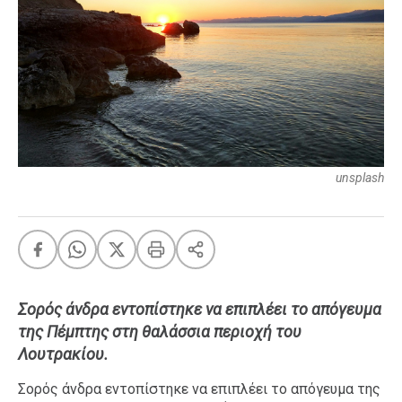
FEEDS
Πάσχα
Eurovision
Retro
Summer
unsplash
OMG
LOL
A-List
LGBTQI+
Xmas
Σορός άνδρα εντοπίστηκε να επιπλέει το απόγευμα
της Πέμπτης στη θαλάσσια περιοχή του
Λουτρακίου.
LIFE
Σορός άνδρα εντοπίστηκε να επιπλέει το απόγευμα της
Food
Body+Mind