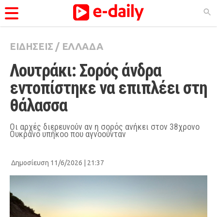
ΕΙΔΗΣΕΙΣ
/
ΕΛΛΑΔΑ
ΚΑΤΗΓΟΡΊΕΣ
Λουτράκι: Σορός άνδρα 
Ειδήσεις
εντοπίστηκε να επιπλέει στη 
Θέματα
θάλασσα
Videos
Podcasts
Οι αρχές διερευνούν αν η σορός ανήκει στον 38χρονο
Ουκρανό υπήκοο που αγνοούνταν
Viral
Life
Δημοσίευση 11/6/2026 | 21:37
City Guide
Pop Culture
Agenda