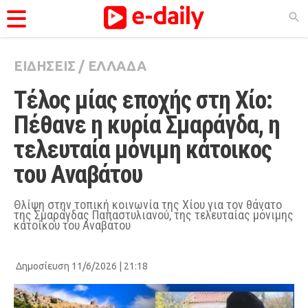
ΕΙΔΗΣΕΙΣ
/
ΕΛΛΑΔΑ
ΚΑΤΗΓΟΡΊΕΣ
Τέλος μίας εποχής στη Χίο: 
Ειδήσεις
Πέθανε η κυρία Σμαράγδα, η 
Θέματα
τελευταία μόνιμη κάτοικος 
Videos
του Αναβάτου
Podcasts
Viral
Θλίψη στην τοπική κοινωνία της Χίου για τον θάνατο
της Σμαράγδας Παπαστυλιανού, της τελευταίας μόνιμης
κατοίκου του Αναβάτου
Life
City Guide
Δημοσίευση 11/6/2026 | 21:18
Pop Culture
Agenda