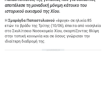
αποτέλεσε τη μοναδική μόνιμη κάτοικο του
Ταξίδια
Style
ιστορικού οικισμού της Χίου.
Σπίτι
Family
Η
Σμαράγδα Παπαστυλιανού
«έφυγε» σε ηλικία 85
Σχέσεις
ετών το βράδυ της Τρίτης (10/06), έπειτα από νοσηλεία
στο Σκυλίτσειο Νοσοκομείο Χίου, σκορπίζοντας θλίψη
στην τοπική κοινωνία και σε όσους γνώρισαν την
ιδιαίτερη διαδρομή της.
AGENDA
ΔΙΑΦΗΜΙΣΗ
Agenda
Επιλογές
Εισιτήρια