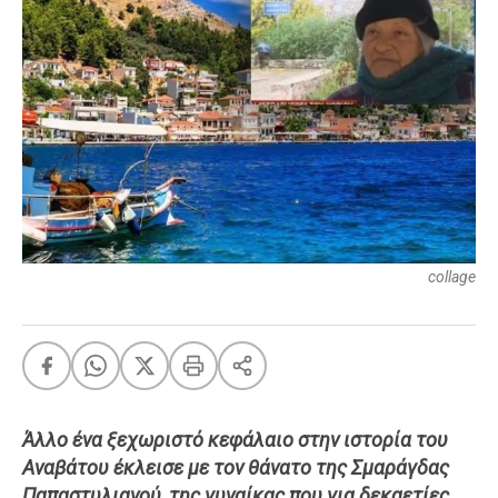
FEEDS
Πάσχα
Eurovision
Retro
Summer
OMG
LOL
collage
A-List
LGBTQI+
Xmas
Άλλο ένα ξεχωριστό κεφάλαιο στην ιστορία του
LIFE
Αναβάτου έκλεισε με τον θάνατο της Σμαράγδας
Food
Body+Mind
Παπαστυλιανού, της γυναίκας που για δεκαετίες