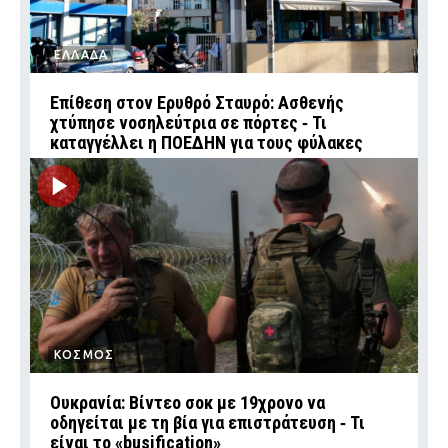
ΕΛΛΑΔΑ
Επίθεση στον Ερυθρό Σταυρό: Ασθενής
χτύπησε νοσηλεύτρια σε πόρτες ‑ Τι
καταγγέλλει η ΠΟΕΔΗΝ για τους φύλακες
ΚΟΣΜΟΣ
Ουκρανία: Βίντεο σοκ με 19χρονο να
οδηγείται με τη βία για επιστράτευση ‑ Τι
είναι το «busification»