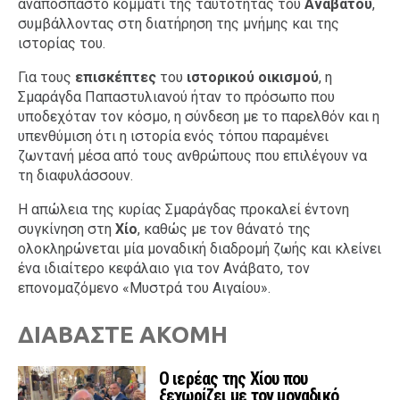
αναπόσπαστο κομμάτι της ταυτότητας του
Αναβάτου
,
συμβάλλοντας στη διατήρηση της μνήμης και της
ιστορίας του.
Για τους
επισκέπτες
του
ιστορικού οικισμού
, η
Σμαράγδα Παπαστυλιανού ήταν το πρόσωπο που
υποδεχόταν τον κόσμο, η σύνδεση με το παρελθόν και η
υπενθύμιση ότι η ιστορία ενός τόπου παραμένει
ζωντανή μέσα από τους ανθρώπους που επιλέγουν να
τη διαφυλάσσουν.
Η απώλεια της κυρίας Σμαράγδας προκαλεί έντονη
συγκίνηση στη
Χίο
, καθώς με τον θάνατό της
ολοκληρώνεται μία μοναδική διαδρομή ζωής και κλείνει
ένα ιδιαίτερο κεφάλαιο για τον Ανάβατο, τον
επονομαζόμενο «Μυστρά του Αιγαίου».
ΔΙΑΒΑΣΤΕ ΑΚΟΜΗ
Ο ιερέας της Χίου που
ξεχωρίζει με τον μοναδικό