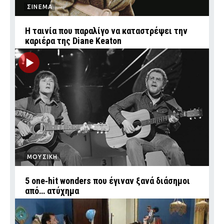
ΣΙΝΕΜΑ
Η ταινία που παραλίγο να καταστρέψει την
καριέρα της Diane Keaton
ΜΟΥΣΙΚΗ
5 one‑hit wonders που έγιναν ξανά διάσημοι
από… ατύχημα