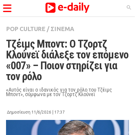
POP CULTURE
/
ΣΙΝΕΜΑ
ΚΑΤΗΓΟΡΊΕΣ
Τζέιμς Μποντ: Ο Τζορτζ 
Ειδήσεις
Κλούνεϊ διάλεξε τον επόμενο 
Θέματα
«007» – Ποιον στηρίζει για 
Videos
τον ρόλο
Podcasts
Viral
«Αυτός είναι ο ιδανικός για τον ρόλο του Τζέιμς
Μποντ», σύμφωνα με τον Τζορτζ Κλούνεϊ
Life
City Guide
Δημοσίευση 11/6/2026 | 17:37
Pop Culture
Agenda