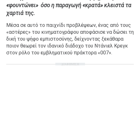
«φουντώνει» όσο η παραγωγή «κρατά» κλειστά τα
Ταξίδια
Style
χαρτιά της.
Σπίτι
Family
Μέσα σε αυτό το παιχνίδι προβλέψεων, ένας από τους
Σχέσεις
«αστέρες» του κινηματογράφου αποφάσισε να δώσει τη
δική του ψήφο εμπιστοσύνης, δείχνοντας ξεκάθαρα
ποιον θεωρεί τον ιδανικό διάδοχο του Ντάνιελ Κρεγκ
στον ρόλο του εμβληματικού πράκτορα «007».
AGENDA
ΔΙΑΦΗΜΙΣΗ
Agenda
Επιλογές
Εισιτήρια