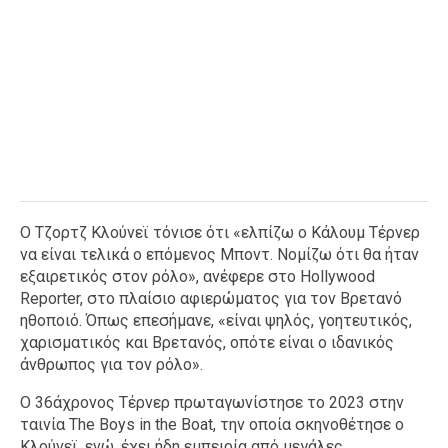
Ο Τζορτζ Κλούνεϊ τόνισε ότι «ελπίζω ο Κάλουμ Τέρνερ
να είναι τελικά ο επόμενος Μποντ. Νομίζω ότι θα ήταν
εξαιρετικός στον ρόλο», ανέφερε στο Hollywood
Reporter, στο πλαίσιο αφιερώματος για τον Βρετανό
ηθοποιό. Όπως επεσήμανε, «είναι ψηλός, γοητευτικός,
χαρισματικός και Βρετανός, οπότε είναι ο ιδανικός
άνθρωπος για τον ρόλο».
Ο 36άχρονος Τέρνερ πρωταγωνίστησε το 2023 στην
ταινία The Boys in the Boat, την οποία σκηνοθέτησε ο
Κλούνεϊ, ενώ, έχει ήδη εμπειρία από μεγάλες