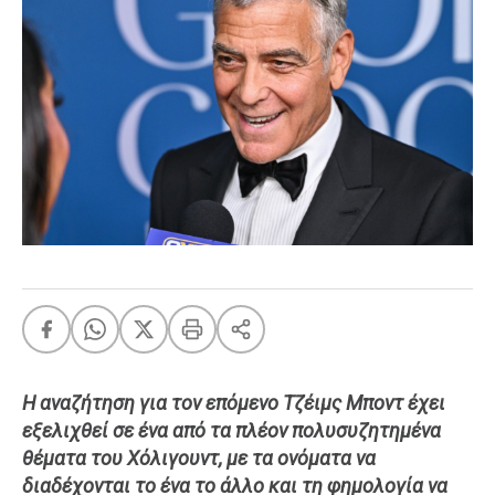
FEEDS
Πάσχα
Eurovision
Retro
Summer
OMG
LOL
A-List
LGBTQI+
Xmas
Η αναζήτηση για τον επόμενο Τζέιμς Μποντ έχει
εξελιχθεί σε ένα από τα πλέον πολυσυζητημένα
LIFE
θέματα του Χόλιγουντ, με τα ονόματα να
διαδέχονται το ένα το άλλο και τη φημολογία να
Food
Body+Mind