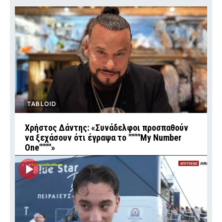
TABLOID
Χρήστος Δάντης: «Συνάδελφοι προσπαθούν
να ξεχάσουν ότι έγραψα το """"My Number
One""""»