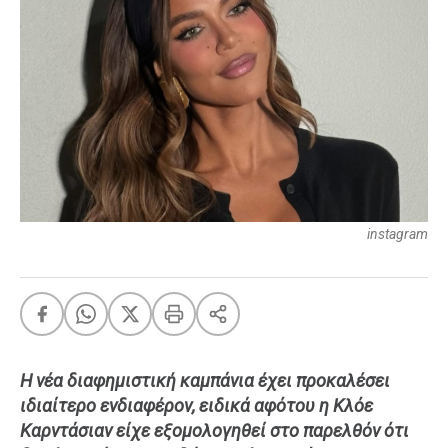
FEEDS
Πάσχα
Eurovision
Retro
Summer
OMG
LOL
instagram
A-List
LGBTQI+
Xmas
Η νέα διαφημιστική καμπάνια έχει προκαλέσει
LIFE
ιδιαίτερο ενδιαφέρον, ειδικά αφότου η Κλόε
Καρντάσιαν είχε εξομολογηθεί στο παρελθόν ότι
Food
Body+Mind