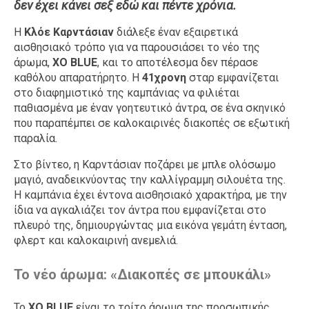
δεν έχει κάνει σεξ εδώ και πέντε χρόνια.
Ταξίδια
Style
Η
Κλόε Καρντάσιαν
διάλεξε έναν εξαιρετικά
Σπίτι
Family
αισθησιακό τρόπο για να παρουσιάσει το νέο της
άρωμα,
XO BLUE
, και το αποτέλεσμα δεν πέρασε
Σχέσεις
καθόλου απαρατήρητο. Η
41χρονη
σταρ εμφανίζεται
στο διαφημιστικό της καμπάνιας να φιλιέται
παθιασμένα με έναν γοητευτικό άντρα, σε ένα σκηνικό
που παραπέμπει σε καλοκαιρινές διακοπές σε εξωτική
AGENDA
παραλία.
Agenda
Επιλογές
Στο βίντεο, η Καρντάσιαν ποζάρει με μπλε ολόσωμο
μαγιό, αναδεικνύοντας την καλλίγραμμη σιλουέτα της.
Εισιτήρια
Η καμπάνια έχει έντονα αισθησιακό χαρακτήρα, με την
ίδια να αγκαλιάζει τον άντρα που εμφανίζεται στο
πλευρό της, δημιουργώντας μια εικόνα γεμάτη ένταση,
φλερτ και καλοκαιρινή ανεμελιά.
Το νέο άρωμα: «Διακοπές σε μπουκάλι»
Το
XO BLUE
είναι το τρίτο άρωμα της προσωπικής