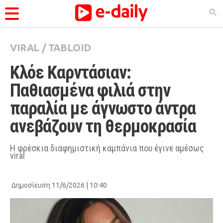
VIRAL
/
TABLOID
ΚΑΤΗΓΟΡΊΕΣ
Κλόε Καρντάσιαν: 
Ειδήσεις
Παθιασμένα φιλιά στην 
Θέματα
παραλία με άγνωστο άντρα 
Videos
ανεβάζουν τη θερμοκρασία
Podcasts
Viral
Η φρέσκια διαφημιστική καμπάνια που έγινε αμέσως
viral
Life
City Guide
Δημοσίευση 11/6/2026 | 10:40
Pop Culture
Agenda