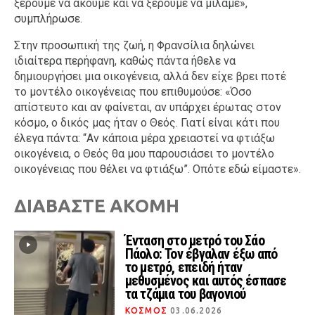
ξέρουμε να ακούμε και να ξέρουμε να μιλάμε»,
συμπλήρωσε.
Στην προσωπική της ζωή, η Φρανσίλια δηλώνει
ιδιαίτερα περήφανη, καθώς πάντα ήθελε να
δημιουργήσει μια οικογένεια, αλλά δεν είχε βρει ποτέ
το μοντέλο οικογένειας που επιθυμούσε: «Όσο
απίστευτο και αν φαίνεται, αν υπάρχει έρωτας στον
κόσμο, ο δικός μας ήταν ο Θεός. Γιατί είναι κάτι που
έλεγα πάντα: “Αν κάποια μέρα χρειαστεί να φτιάξω
οικογένεια, ο Θεός θα μου παρουσιάσει το μοντέλο
οικογένειας που θέλει να φτιάξω”. Οπότε εδώ είμαστε».
ΔΙΑΒΑΣΤΕ ΑΚΟΜΗ
Ένταση στο μετρό του Σάο
Πάολο: Τον έβγαλαν έξω από
το μετρό, επειδή ήταν
μεθυσμένος και αυτός έσπασε
τα τζάμια του βαγονιού
ΚΟΣΜΟΣ
03.06.2026