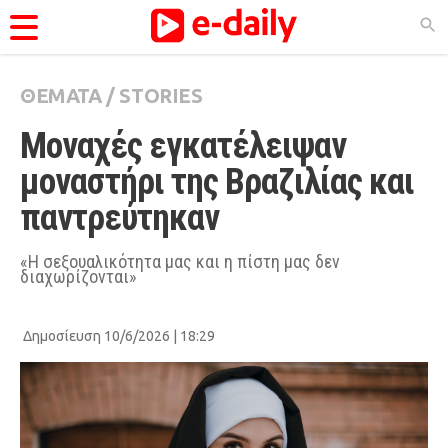
ΘΕΜΑΤΑ
/
STORIES
ΚΑΤΗΓΟΡΊΕΣ
Μοναχές εγκατέλειψαν 
Ειδήσεις
μοναστήρι της Βραζιλίας και 
Θέματα
παντρεύτηκαν
Videos
Podcasts
«Η σεξουαλικότητα μας και η πίστη μας δεν
διαχωρίζονται»
Viral
Life
Δημοσίευση 10/6/2026 | 18:29
City Guide
Pop Culture
Agenda