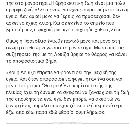
της στο μοναστήρι.«Η θρησκευτική ζωή είναι μια πολύ
όμορφη ζωή, αλλά πρέπει να έχεις σωματική και ψυχική
υγεία. Δεν αρκεί μόνο να ξέρεις να προσεύχεσαι, δεν
αρκεί να έχεις κλίση. Και σε εκείνο το σημείο που
βρισκόμουν, η ψυχική μου υγεία είχε ήδη χαθεί», λέει.
Όμως η Φρανσίλια ένιωθε πανικό μόνο και μόνο στη
σκέψη ότι θα έφευγε από το μοναστήρι. Μέσα από τις
συζητήσεις της με τη Λουίζα βρήκε το θάρρος να κάνει
το αποφασιστικό βήμα.
«Και η Λουίζα έπρεπε να φροντίσει την ψυχική της
υγεία. Και όταν αποφάσισε να φύγει, ήταν ένα σοκ για
μένα. Σκέφτηκα: “Θεέ μου! Ένα κορίτσι αυτής της
ηλικίας έχει τη δύναμη να σκεφτεί να ξαναρχίσει τη ζωή
της οπουδήποτε, ενώ εγώ δεν μπορώ να σκεφτώ να
ξαναρχίσω, παρόλο που έχω ζήσει πολύ περισσότερο
έξω από εδώ παρά εδώ μέσα”», συμπλήρωσε.
ΔΙΑΦΗΜΙΣΗ