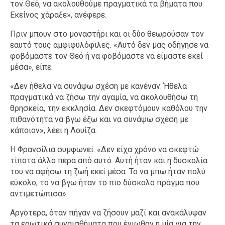
τον Θεό, να ακολουθούμε πραγματικά τα βήματα που
Εκείνος χάραξε», ανέφερε.
Πριν μπουν στο μοναστήρι και οι δύο θεωρούσαν τον
εαυτό τους αμφιφυλόφιλες. «Αυτό δεν μας οδήγησε να
φοβόμαστε τον Θεό ή να φοβόμαστε να είμαστε εκεί
μέσα», είπε.
«Δεν ήθελα να συνάψω σχέση με κανέναν. Ήθελα
πραγματικά να ζήσω την αγαμία, να ακολουθήσω τη
θρησκεία, την εκκλησία. Δεν σκεφτόμουν καθόλου την
πιθανότητα να βγω έξω και να συνάψω σχέση με
κάποιον», λέει η Λουίζα.
Η Φρανσίλια συμφωνεί: «Δεν είχα χρόνο να σκεφτώ
τίποτα άλλο πέρα από αυτό. Αυτή ήταν και η δυσκολία
του να αφήσω τη ζωή εκεί μέσα. Το να μπω ήταν πολύ
εύκολο, το να βγω ήταν το πιο δύσκολο πράγμα που
αντιμετώπισα».
Αργότερα, όταν πήγαν να ζήσουν μαζί και ανακάλυψαν
τα ερωτικά συναισθήματα που ένιωθαν η μία για την