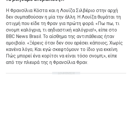
Ταξίδια
Style
Η Φρανσίλια Κόστα και η Λουίζα Σιλβέριο στην αρχή
δεν συμπαθούσαν η μία την άλλη. Η Λουίζα θυμάται τη
Σπίτι
Family
στιγμή που είδε τη Φραν για πρώτη φορά. «Πω πω, τι
Σχέσεις
σνομπ καλόγρια, τι αηδιαστική καλόγρια!», είπε στο
BBC News Brasil. Το αίσθημα της αντιπάθειας ήταν
αμοιβαίο. «Ξέρεις όταν δεν σου αρέσει κάποιος; Χωρίς
κανένα λόγο; Και εγώ σκεφτόμουν το ίδιο για εκείνη.
Πώς μπορεί ένα κορίτσι να είναι τόσο σνομπ;», είπε
AGENDA
από την πλευρά της η Φρανσίλια Φραν.
Agenda
Επιλογές
ΔΙΑΦΗΜΙΣΗ
Εισιτήρια