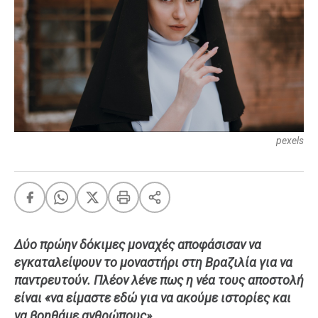
FEEDS
Πάσχα
Eurovision
Retro
Summer
pexels
OMG
LOL
A-List
LGBTQI+
Xmas
Δύο πρώην δόκιμες μοναχές αποφάσισαν να
εγκαταλείψουν το μοναστήρι στη Βραζιλία για να
παντρευτούν. Πλέον λένε πως η νέα τους αποστολή
LIFE
είναι «να είμαστε εδώ για να ακούμε ιστορίες και
Food
Body+Mind
να βοηθάμε ανθρώπους».