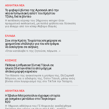
ΑΘΛΗΤΙΚΑ ΝΕΑ
Το φοβερό βίντεο της Αρσεναλ από την
νέα εντυπωσιακή ασίστ του Χρήστου
Τζόλη, δείτε βίντεο
Η εκτέλεση κόρνερ του 24χρονου winger ήταν
πραγματικά εκπληκτική, με πολλά φάλτσα και δύσκολη
για έλεγχο από τον κίπερ Αλβαρο Βαγιές
ΕΛΛΑΔΑ
Σοκ στην Κρήτη: Τουρίστας επιχείρησε να
χρηματίσει υπάλληλο για του επιτρέψει
να ασελγήσει σε ανήλικη
«Όταν κατάλαβε τι της ζητούσε, πάγωσε...»
ΚΟΣΜΟΣ
Πέθανε η influencer Σίντνεϊ Τάουλ σε
ηλικία 26 ετών έπειτα από μάχη με
σπάνια μορφή καρκίνου
Τον θάνατο της ανακοίνωσε η μητέρα της, Ελίζαμπεθ
Μόροου, και ο αδελφός της, Όστιν Τάουλ, μέσω ενός
βίντεο στον λογαριασμό της στο TikTok την Τετάρτη
ΑΘΛΗΤΙΚΑ ΝΕΑ
Η Έβελυν Μητροπούλου έγραψε ιστορία
με ασημένιο μετάλλιο στο Παγκόσμιο
Κ20
Η 18χρονη αθλήτρια του ΓΣ Κηφισιάς αναδείχθηκε
δεύτερη στο μήκος με άλμα στα 6,44μ., σχεδόν