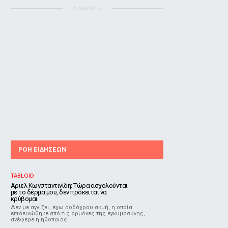
ΔΙΑΦΗΜΙΣΗ
ΡΟΗ ΕΙΔΗΣΕΩΝ
TABLOID
Αριελ Κωνσταντινίδη: Τώρα ασχολούνται
με το δέρμα μου, δεν πρόκειται να
κρύβομαι
Δεν με αγγίζει, έχω ροδόχρου ακμή, η οποία
επιδεινώθηκε από τις ορμόνες της εγκυμοσύνης,
ανέφερε η ηθοποιός