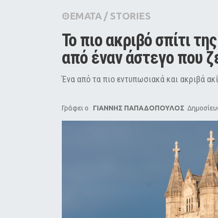
City Guide
ΘΕΜΑΤΑ
/
STORIES
Pop Culture
Το πιο ακριβό σπίτι της
Agenda
από έναν άστεγο που ζ
Ένα από τα πιο εντυπωσιακά και ακριβά ακ
Γράφει ο
ΓΙΑΝΝΗΣ ΠΑΠΑΔΟΠΟΥΛΟΣ
Δημοσίευσ