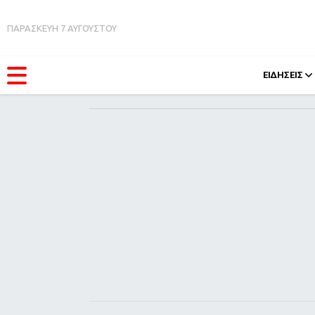
ΠΑΡΑΣΚΕΥΗ 7 ΑΥΓΟΥΣΤΟΥ
ΕΙΔΗΣΕΙΣ
ΚΑΤΗΓΟΡΊΕΣ
FEEDS
Ειδήσεις
Πάσχ
Θέματα
Retro
Videos
OMG
Podcasts
A-Lis
Viral
Xmas
Life