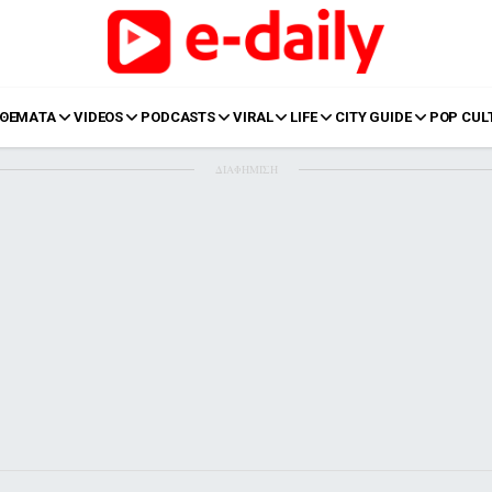
ΘΕΜΑΤΑ
VIDEOS
PODCASTS
VIRAL
LIFE
CITY GUIDE
POP CUL
ΔΙΑΦΗΜΙΣΗ
LIFE
Food
Body+Mind
α
Eurovision
Ταξίδια
Style
Summer
Σπίτι
Family
LOL
Σχέσεις
t
LGBTQI+