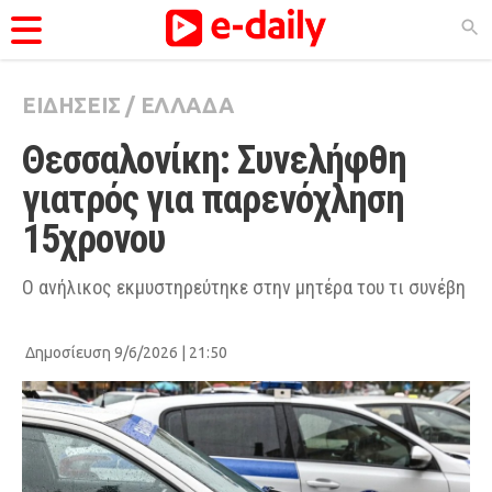
ΕΙΔΗΣΕΙΣ
/
ΕΛΛΑΔΑ
ΚΑΤΗΓΟΡΊΕΣ
Θεσσαλονίκη: Συνελήφθη 
Ειδήσεις
γιατρός για παρενόχληση 
Θέματα
15χρονου
Videos
Podcasts
Ο ανήλικος εκμυστηρεύτηκε στην μητέρα του τι συνέβη
Viral
Δημοσίευση 9/6/2026 | 21:50
Life
City Guide
Pop Culture
Agenda