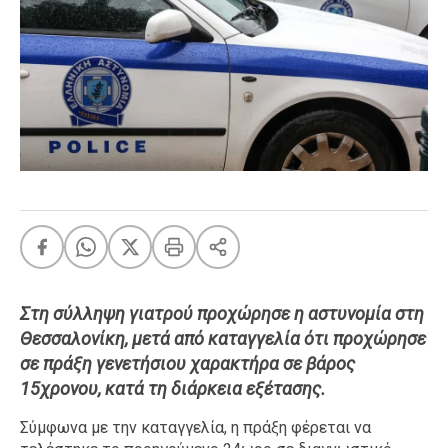
FEEDS
Πάσχα
Eurovision
Retro
Summer
OMG
LOL
A-List
LGBTQI+
Xmas
Στη σύλληψη γιατρού προχώρησε η αστυνομία στη
Θεσσαλονίκη, μετά από καταγγελία ότι προχώρησε
σε πράξη γενετήσιου χαρακτήρα σε βάρος
15χρονου, κατά τη διάρκεια εξέτασης.
LIFE
Σύμφωνα με την καταγγελία, η πράξη φέρεται να
Food
Body+Mind