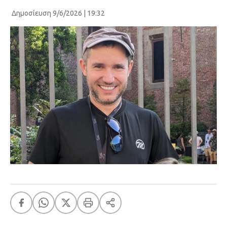
Δημοσίευση 9/6/2026 | 19:32
FEEDS
Πάσχα
Eurovision
Retro
Summer
OMG
LOL
A-List
LGBTQI+
Xmas
LIFE
Food
Body+Mind