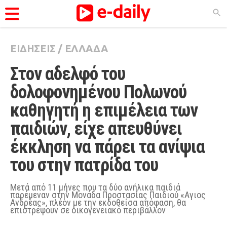
ΕΙΔΗΣΕΙΣ
/
ΕΛΛΑΔΑ
ΚΑΤΗΓΟΡΊΕΣ
Στον αδελφό του 
Ειδήσεις
δολοφονημένου Πολωνού 
Θέματα
καθηγητή η επιμέλεια των 
Videos
παιδιών, είχε απευθύνει 
Podcasts
έκκληση να πάρει τα ανίψια 
Viral
του στην πατρίδα του
Life
City Guide
Μετά από 11 μήνες που τα δύο ανήλικα παιδιά
παρέμεναν στην Μονάδα Προστασίας Παιδιού «Αγιος
Ανδρέας», πλέον με την εκδοθείσα απόφαση, θα
Pop Culture
επιστρέψουν σε οικογενειακό περιβάλλον
Agenda