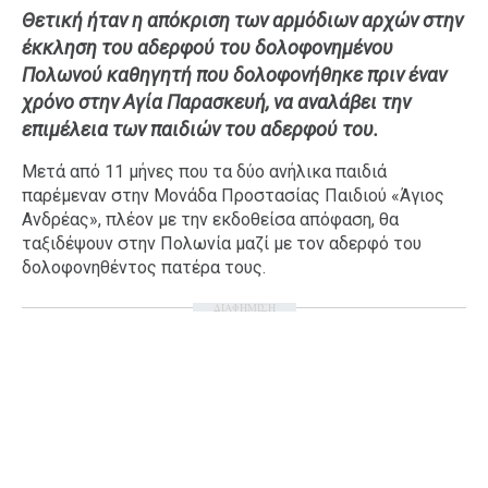
Θετική ήταν η απόκριση των αρμόδιων αρχών στην
Ταξίδια
Style
έκκληση του αδερφού του δολοφονημένου
Σπίτι
Family
Πολωνού καθηγητή που δολοφονήθηκε πριν έναν
Σχέσεις
χρόνο στην Αγία Παρασκευή, να αναλάβει την
επιμέλεια των παιδιών του αδερφού του.
Μετά από 11 μήνες που τα δύο ανήλικα παιδιά
παρέμεναν στην Μονάδα Προστασίας Παιδιού «Άγιος
AGENDA
Ανδρέας», πλέον με την εκδοθείσα απόφαση, θα
ταξιδέψουν στην Πολωνία μαζί με τον αδερφό του
Agenda
Επιλογές
δολοφονηθέντος πατέρα τους.
Εισιτήρια
ΔΙΑΦΗΜΙΣΗ