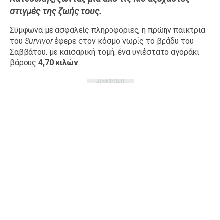
στιγμές της ζωής τους.
Ταξίδια
Style
Σπίτι
Family
Σύμφωνα με ασφαλείς πληροφορίες, η πρώην παίκτρια
του
Survivor
έφερε στον κόσμο νωρίς το βράδυ του
Σχέσεις
Σαββάτου, με καισαρική τομή, ένα υγιέστατο αγοράκι
βάρους
4,70 κιλών
.
ΔΙΑΦΗΜΙΣΗ
AGENDA
Agenda
Επιλογές
Εισιτήρια