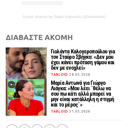
A post shared by Sakis Katsoulis (@sakiskats)
ΔΙΑΒΑΣΤΕ ΑΚΟΜΗ
Γιολάντα Καλογεροπούλου για
τον Σταύρο Σβήγκο: «Δεν μου
έχει κάνει πρόταση γάμου και
δεν με ενοχλεί»
TABLOID
28.05.2026
Μαρία Αντωνά για Γιώργο
Λιάγκα: «Μου λέει `θέλω να
σου πω κάτι αλλά μπορεί να
μην είναι κατάλληλη η στιγμή
και το μέρος`»
TABLOID
31.05.2026