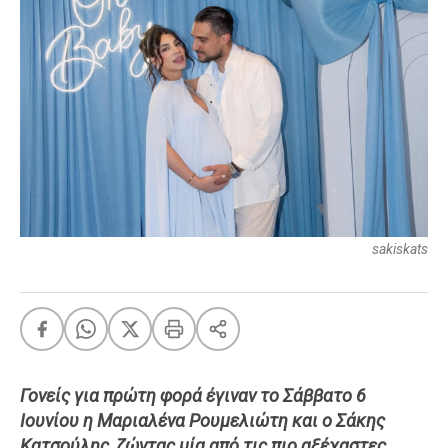
FEEDS
Πάσχα
Eurovision
Retro
Summer
OMG
LOL
sakiskats
A-List
LGBTQI+
Xmas
Γονείς για πρώτη φορά έγιναν το Σάββατο 6
LIFE
Ιουνίου η Μαριαλένα Ρουμελιώτη και ο Σάκης
Food
Body+Mind
Κατσούλης, ζώντας μία από τις πιο αξέχαστες