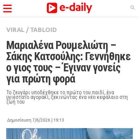
VIRAL
/
TABLOID
ΚΑΤΗΓΟΡΊΕΣ
Μαριαλένα Ρουμελιώτη – 
Ειδήσεις
Σάκης Κατσούλης: Γεννήθηκε 
Θέματα
ο γιος τους – Έγιναν γονείς 
Videos
για πρώτη φορά
Podcasts
Viral
Το ζευγάρι υποδέχθηκε το πρώτο του παιδί, ένα
υγιέστατο αγοράκι, ξεκινώντας ένα νέο κεφάλαιο στη
ζωή του
Life
City Guide
Δημοσίευση 7/6/2026 | 19:13
Pop Culture
Agenda