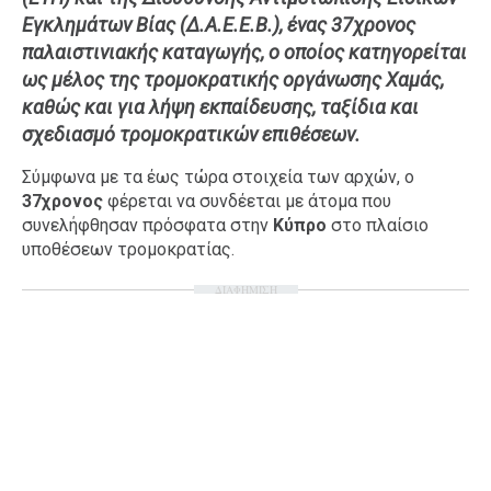
Εγκλημάτων Βίας (Δ.Α.Ε.Ε.Β.), ένας 37χρονος
Ταξίδια
Style
παλαιστινιακής καταγωγής, ο οποίος κατηγορείται
Σπίτι
Family
ως μέλος της τρομοκρατικής οργάνωσης Χαμάς,
Σχέσεις
καθώς και για λήψη εκπαίδευσης, ταξίδια και
σχεδιασμό τρομοκρατικών επιθέσεων.
Σύμφωνα με τα έως τώρα στοιχεία των αρχών, ο
37χρονος
φέρεται να συνδέεται με άτομα που
AGENDA
συνελήφθησαν πρόσφατα στην
Κύπρο
στο πλαίσιο
υποθέσεων τρομοκρατίας.
Agenda
Επιλογές
Εισιτήρια
ΔΙΑΦΗΜΙΣΗ