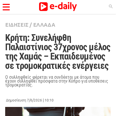
ΕΙΔΗΣΕΙΣ
/
ΕΛΛΑΔΑ
ΚΑΤΗΓΟΡΊΕΣ
Κρήτη: Συνελήφθη 
Ειδήσεις
Παλαιστίνιος 37χρονος μέλος 
Θέματα
της Χαμάς – Εκπαιδευμένος 
Videos
σε τρομοκρατικές ενέργειες
Podcasts
Viral
Ο συλληφθείς φέρεται να συνδέεται με άτομα που
έχουν συλληφθεί πρόσφατα στην Κύπρο για υποθέσεις
τρομοκρατίας.
Life
City Guide
Δημοσίευση 7/6/2026 | 10:10
Pop Culture
Agenda