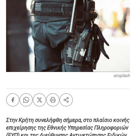
FEEDS
Πάσχα
Eurovision
Retro
Summer
OMG
LOL
unsplash
A-List
LGBTQI+
Xmas
Στην Κρήτη συνελήφθη σήμερα, στο πλαίσιο κοινής
LIFE
επιχείρησης της Εθνικής Υπηρεσίας Πληροφοριών
Food
Body+Mind
(ΕΥΠ) και της Διεύθυνσης Αντιμετώπισης Ειδικών