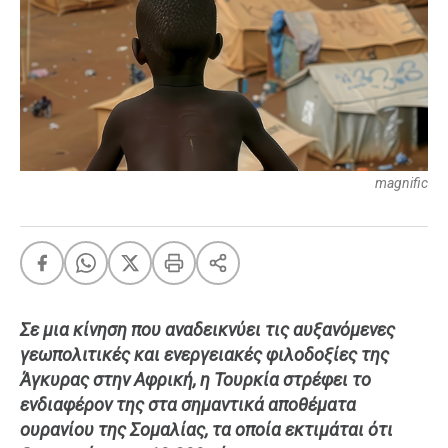
FEEDS
Πάσχα
Eurovision
Retro
Summer
magnific
OMG
LOL
A-List
LGBTQI+
Xmas
Σε μια κίνηση που αναδεικνύει τις αυξανόμενες
γεωπολιτικές και ενεργειακές φιλοδοξίες της
Άγκυρας στην Αφρική, η Τουρκία στρέφει το
LIFE
ενδιαφέρον της στα σημαντικά αποθέματα
ουρανίου της Σομαλίας, τα οποία εκτιμάται ότι
Food
Body+Mind