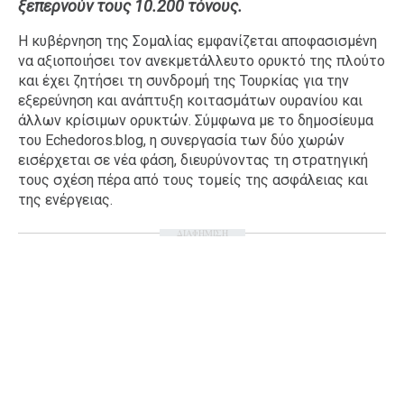
ξεπερνούν τους 10.200 τόνους.
Ταξίδια
Style
Η κυβέρνηση της Σομαλίας εμφανίζεται αποφασισμένη
Σπίτι
Family
να αξιοποιήσει τον ανεκμετάλλευτο ορυκτό της πλούτο
και έχει ζητήσει τη συνδρομή της Τουρκίας για την
Σχέσεις
εξερεύνηση και ανάπτυξη κοιτασμάτων ουρανίου και
άλλων κρίσιμων ορυκτών. Σύμφωνα με το δημοσίευμα
του Echedoros.blog, η συνεργασία των δύο χωρών
εισέρχεται σε νέα φάση, διευρύνοντας τη στρατηγική
AGENDA
τους σχέση πέρα από τους τομείς της ασφάλειας και
της ενέργειας.
Agenda
Επιλογές
ΔΙΑΦΗΜΙΣΗ
Εισιτήρια