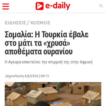
ΕΙΔΗΣΕΙΣ
/
ΚΟΣΜΟΣ
ΚΑΤΗΓΟΡΊΕΣ
Σομαλία: Η Τουρκία έβαλε 
Ειδήσεις
στο μάτι τα «χρυσά» 
Θέματα
αποθέματα ουρανίου
Videos
Podcasts
Η Αγκυρα επεκτείνει την επιρροή της στην Αφρική
Viral
Δημοσίευση 6/6/2026 | 08:15
Life
City Guide
Pop Culture
Agenda