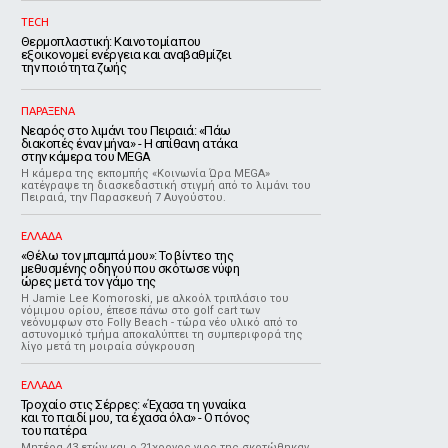
TECH
Θερμοπλαστική: Καινοτομία που
εξοικονομεί ενέργεια και αναβαθμίζει
την ποιότητα ζωής
ΠΑΡΑΞΕΝΑ
Νεαρός στο λιμάνι του Πειραιά: «Πάω
διακοπές έναν μήνα» - Η απίθανη ατάκα
στην κάμερα του MEGA
Η κάμερα της εκπομπής «Κοινωνία Ώρα MEGA»
κατέγραψε τη διασκεδαστική στιγμή από το λιμάνι του
Πειραιά, την Παρασκευή 7 Αυγούστου.
ΕΛΛΑΔΑ
«Θέλω τον μπαμπά μου»: Το βίντεο της
μεθυσμένης οδηγού που σκότωσε νύφη
ώρες μετά τον γάμο της
Η Jamie Lee Komoroski, με αλκοόλ τριπλάσιο του
νόμιμου ορίου, έπεσε πάνω στο golf cart των
νεόνυμφων στο Folly Beach - τώρα νέο υλικό από το
αστυνομικό τμήμα αποκαλύπτει τη συμπεριφορά της
λίγο μετά τη μοιραία σύγκρουση
ΕΛΛΑΔΑ
Τροχαίο στις Σέρρες: «Έχασα τη γυναίκα
και το παιδί μου, τα έχασα όλα» - Ο πόνος
του πατέρα
Μητέρα 43 ετών και ο 21χρονος γιος της σκοτώθηκαν