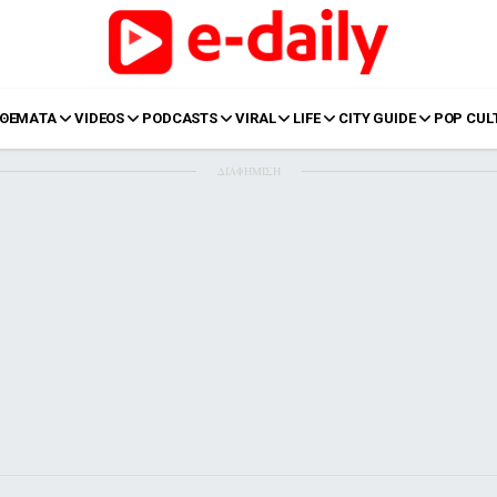
ΘΕΜΑΤΑ
VIDEOS
PODCASTS
VIRAL
LIFE
CITY GUIDE
POP CUL
ΔΙΑΦΗΜΙΣΗ
LIFE
Food
Body+Mind
α
Eurovision
Ταξίδια
Style
Summer
Σπίτι
Family
LOL
Σχέσεις
t
LGBTQI+