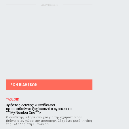
ΔΙΑΦΗΜΙΣΗ
ΡΟΗ ΕΙΔΗΣΕΩΝ
TABLOID
Χρήστος Δάντης: «Συνάδελφοι
προσπαθούν να ξεχάσουν ότι έγραψα το
""""My Number One""""»
Ο συνθέτης μίλησε ανοιχτά για την αχαριστία που
βιώνει στον χώρο της μουσικής, 22 χρόνια μετά τη νίκη
της Ελλάδας στη Eurovision.