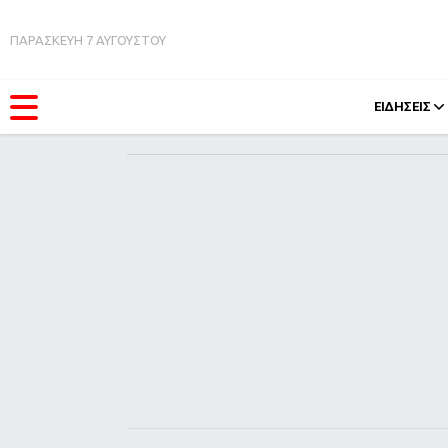
ΠΑΡΑΣΚΕΥΗ 7 ΑΥΓΟΥΣΤΟΥ
ΕΙΔΗΣΕΙΣ
ΚΑΤΗΓΟΡΊΕΣ
FEEDS
Ειδήσεις
Πάσχ
Θέματα
Retro
Videos
OMG
Podcasts
A-Lis
Viral
Xmas
Life