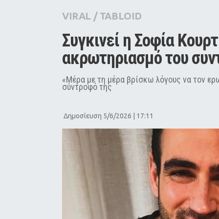
City Guide
VIRAL
/
TABLOID
Pop Culture
Συγκινεί η Σοφία Κουρτί
Agenda
ακρωτηριασμό του συντ
«Μέρα με τη μέρα βρίσκω λόγους να τον ερ
σύντροφό της
Δημοσίευση 5/6/2026 | 17:11