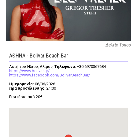
FEEDS
Πάσχα
Eurovision
Δελτίο Τύπου
ΑΘΗΝΑ - Bolivar Beach Bar
Retro
Summer
Ακτή του Ήλιου, Άλιμος,
Tηλέφωνο:
+30 6970367684
OMG
LOL
https://www.bolivar.gr/
https://www.facebook.com/BolivarBeachBar/
A-List
LGBTQI+
Ημερομηνία:
06/06/2026
Ωρα προσέλευσης:
21:00
Xmas
Εισιτήρια από 20€
LIFE
Food
Body+Mind