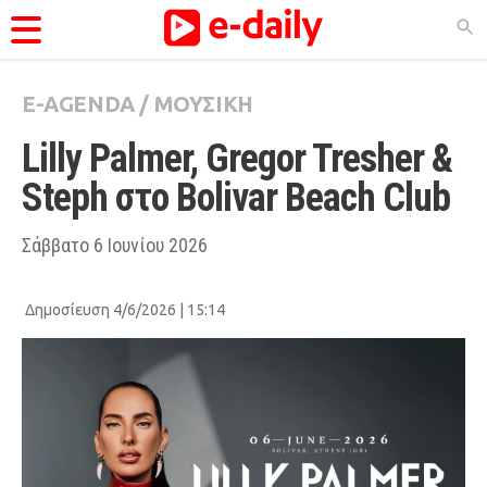
E-AGENDA
/
ΜΟΥΣΙΚΗ
ΚΑΤΗΓΟΡΊΕΣ
Lilly Palmer, Gregor Tresher & 
Ειδήσεις
Steph στο Bolivar Beach Club
Θέματα
Videos
Σάββατο 6 Ιουνίου 2026
Podcasts
Δημοσίευση 4/6/2026 | 15:14
Viral
Life
City Guide
Pop Culture
Agenda