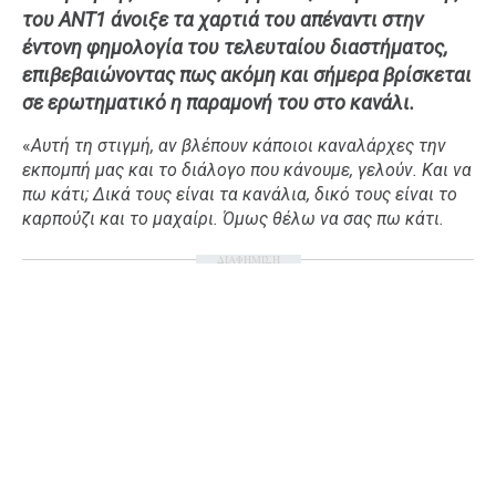
του ΑΝΤ1 άνοιξε τα χαρτιά του απέναντι στην
Ταξίδια
Style
έντονη φημολογία του τελευταίου διαστήματος,
Σπίτι
Family
επιβεβαιώνοντας πως ακόμη και σήμερα βρίσκεται
σε ερωτηματικό η παραμονή του στο κανάλι.
Σχέσεις
«
Αυτή τη στιγμή, αν βλέπουν κάποιοι καναλάρχες την
εκπομπή μας και το διάλογο που κάνουμε, γελούν. Και να
πω κάτι; Δικά τους είναι τα κανάλια, δικό τους είναι το
AGENDA
καρπούζι και το μαχαίρι. Όμως θέλω να σας πω κάτι.
Agenda
Επιλογές
ΔΙΑΦΗΜΙΣΗ
Εισιτήρια