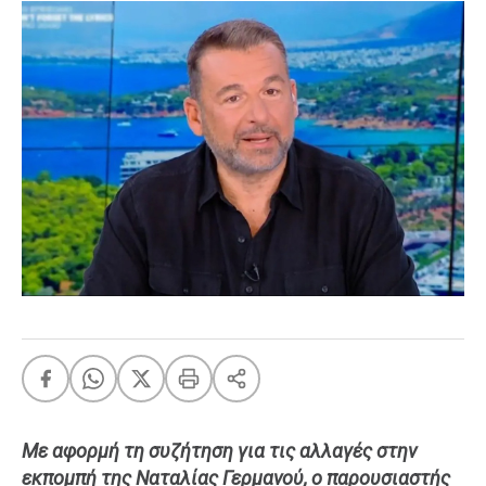
FEEDS
Πάσχα
Eurovision
Retro
Summer
OMG
LOL
A-List
LGBTQI+
Xmas
LIFE
Με αφορμή τη συζήτηση για τις αλλαγές στην
εκπομπή της Ναταλίας Γερμανού, ο παρουσιαστής
Food
Body+Mind