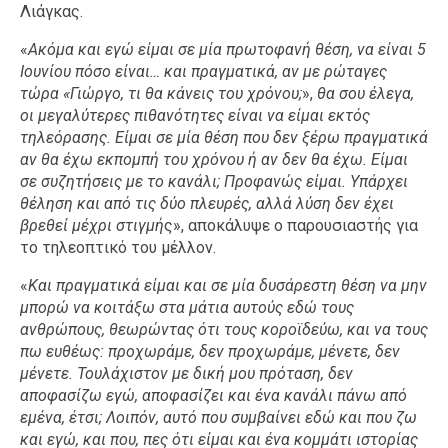
Λιάγκας.
«
Ακόμα και εγώ είμαι σε μία πρωτοφανή θέση, να είναι 5
Ιουνίου πόσο είναι… και πραγματικά, αν με ρώταγες
τώρα «Γιώργο, τι θα κάνεις του χρόνου;
»,
θα σου έλεγα,
οι μεγαλύτερες πιθανότητες είναι να είμαι εκτός
τηλεόρασης. Είμαι σε μία θέση που δεν ξέρω πραγματικά
αν θα έχω εκπομπή του χρόνου ή αν δεν θα έχω. Είμαι
σε συζητήσεις με το κανάλι; Προφανώς είμαι. Υπάρχει
θέληση και από τις δύο πλευρές, αλλά λύση δεν έχει
βρεθεί μέχρι στιγμή
ς», αποκάλυψε ο παρουσιαστής για
το τηλεοπτικό του μέλλον.
«
Και πραγματικά είμαι και σε μία δυσάρεστη θέση να μην
μπορώ να κοιτάξω στα μάτια αυτούς εδώ τους
ανθρώπους, θεωρώντας ότι τους κοροϊδεύω, και να τους
πω ευθέως: προχωράμε, δεν προχωράμε, μένετε, δεν
μένετε. Τουλάχιστον με δική μου πρόταση, δεν
αποφασίζω εγώ, αποφασίζει και ένα κανάλι πάνω από
εμένα, έτσι; Λοιπόν, αυτό που συμβαίνει εδώ και που ζω
και εγώ, και που, πες ότι είμαι και ένα κομμάτι ιστορίας