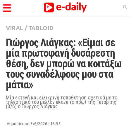
VIRAL
/
TABLOID
ΚΑΤΗΓΟΡΊΕΣ
Γιώργος Λιάγκας: «Είμαι σε 
Ειδήσεις
μία πρωτοφανή δυσάρεστη 
Θέματα
θέση, δεν μπορώ να κοιτάξω 
Videos
τους συναδέλφους μου στα 
Podcasts
μάτια»
Viral
Life
Μία εκτενή και ειλικρινή τοποθέτηση σχετικά με το
τηλεοπτικό του μέλλον έκανε το πρωί της Τετάρτης
(3/6) ο Γιώργος Λιάγκας
City Guide
Pop Culture
Δημοσίευση 3/6/2026 | 13:55
Agenda