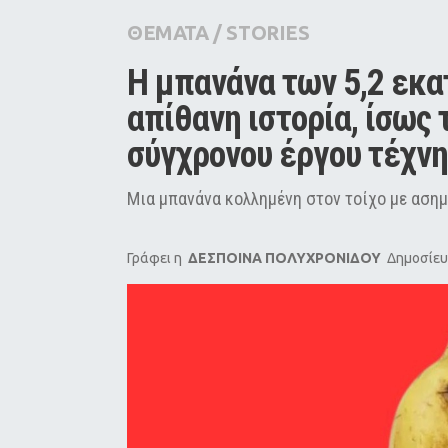
City Guide
ΘΕΜΑΤΑ
/
STORIES
Pop Culture
Η μπανάνα των 5,2 εκα
Agenda
απίθανη ιστορία, ίσως 
σύγχρονου έργου τέχνη
Μια μπανάνα κολλημένη στον τοίχο με ασημί
Γράφει η
ΔΕΣΠΟΙΝΑ ΠΟΛΥΧΡΟΝΙΔΟΥ
Δημοσίευ