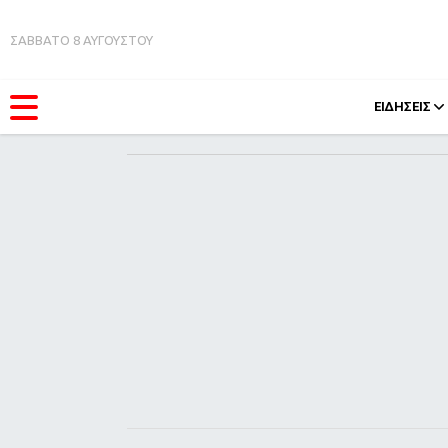
ΣΑΒΒΑΤΟ 8 ΑΥΓΟΥΣΤΟΥ
ΕΙΔΗΣΕΙΣ
ΚΑΤΗΓΟΡΊΕΣ
FEEDS
Ειδήσεις
Πάσχ
Θέματα
Retro
Videos
OMG
Podcasts
A-Lis
Viral
Xmas
Life