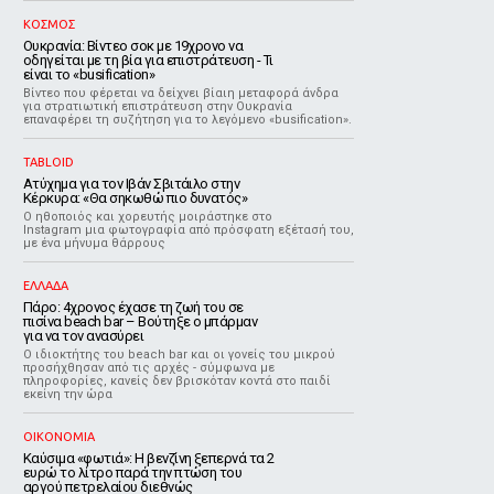
ΚΟΣΜΟΣ
Ουκρανία: Βίντεο σοκ με 19χρονο να
οδηγείται με τη βία για επιστράτευση - Τι
είναι το «busification»
Βίντεο που φέρεται να δείχνει βίαιη μεταφορά άνδρα
για στρατιωτική επιστράτευση στην Ουκρανία
επαναφέρει τη συζήτηση για το λεγόμενο «busification».
TABLOID
Ατύχημα για τον Ιβάν Σβιτάιλο στην
Κέρκυρα: «Θα σηκωθώ πιο δυνατός»
Ο ηθοποιός και χορευτής μοιράστηκε στο
Instagram μια φωτογραφία από πρόσφατη εξέτασή του,
με ένα μήνυμα θάρρους
ΕΛΛΑΔΑ
Πάρο: 4χρονος έχασε τη ζωή του σε
πισίνα beach bar – Βούτηξε ο μπάρμαν
για να τον ανασύρει
Ο ιδιοκτήτης του beach bar και οι γονείς του μικρού
προσήχθησαν από τις αρχές - σύμφωνα με
πληροφορίες, κανείς δεν βρισκόταν κοντά στο παιδί
εκείνη την ώρα
ΟΙΚΟΝΟΜΙΑ
Καύσιμα «φωτιά»: Η βενζίνη ξεπερνά τα 2
ευρώ το λίτρο παρά την πτώση του
αργού πετρελαίου διεθνώς