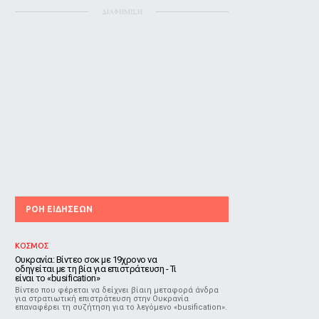
ΔΙΑΦΗΜΙΣΗ
ΡΟΗ ΕΙΔΗΣΕΩΝ
ΚΟΣΜΟΣ
Ουκρανία: Βίντεο σοκ με 19χρονο να
οδηγείται με τη βία για επιστράτευση - Τι
είναι το «busification»
Βίντεο που φέρεται να δείχνει βίαιη μεταφορά άνδρα
για στρατιωτική επιστράτευση στην Ουκρανία
επαναφέρει τη συζήτηση για το λεγόμενο «busification».