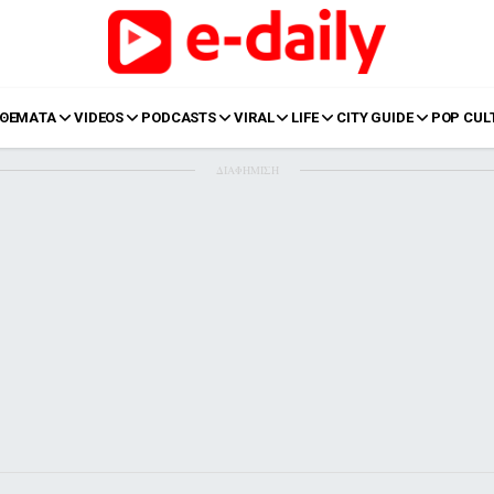
ΘΕΜΑΤΑ
VIDEOS
PODCASTS
VIRAL
LIFE
CITY GUIDE
POP CUL
ΔΙΑΦΗΜΙΣΗ
LIFE
Food
Body+Mind
α
Eurovision
Ταξίδια
Style
Summer
Σπίτι
Family
LOL
Σχέσεις
t
LGBTQI+