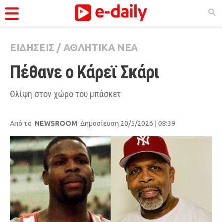
ΕΙΔΗΣΕΙΣ
/
ΑΘΛΗΤΙΚΑ ΝΕΑ
ΚΑΤΗΓΟΡΊΕΣ
Πέθανε ο Κάρεϊ Σκάρι
Ειδήσεις
Θέματα
Θλίψη στον χώρο του μπάσκετ
Videos
Από το
NEWSROOM
Δημοσίευση 20/5/2026 | 08:39
Podcasts
Viral
Life
City Guide
Pop Culture
Agenda