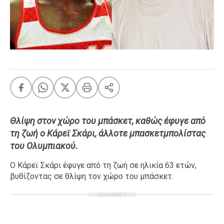
FEEDS
Πάσχα
Eurovision
Retro
Summer
OMG
LOL
Θλίψη στον χώρο του μπάσκετ, καθώς έφυγε από
A-List
LGBTQI+
τη ζωή ο Κάρεϊ Σκάρι, άλλοτε μπασκετμπολίστας
του Ολυμπιακού.
Xmas
Ο Κάρεϊ Σκάρι έφυγε από τη ζωή σε ηλικία 63 ετών,
βυθίζοντας σε θλίψη τον χώρο του μπάσκετ.
ΔΙΑΦΗΜΙΣΗ
LIFE
Food
Body+Mind