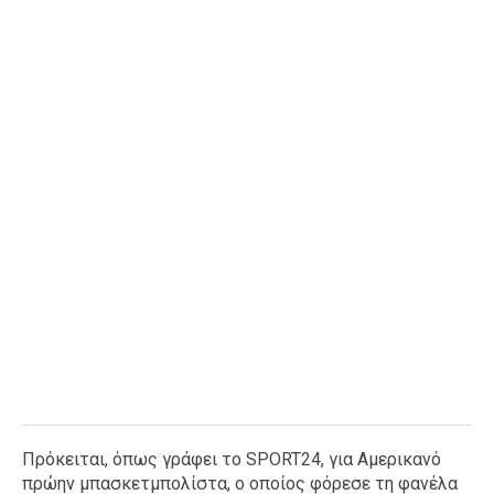
Ταξίδια
Style
Σπίτι
Family
Σχέσεις
AGENDA
Agenda
Επιλογές
Εισιτήρια
Πρόκειται, όπως γράφει το SPORT24, για Αμερικανό
πρώην μπασκετμπολίστα, ο οποίος φόρεσε τη φανέλα