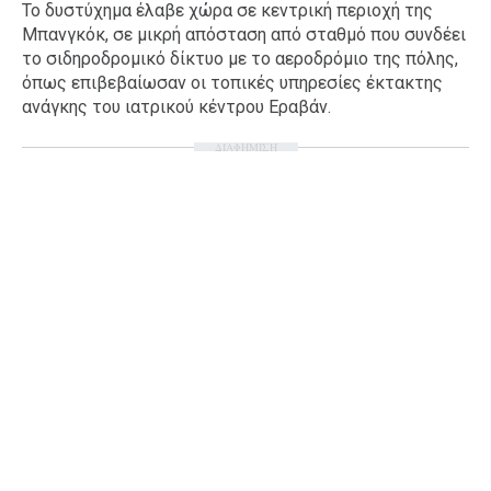
Το δυστύχημα έλαβε χώρα σε κεντρική περιοχή της
Ταξίδια
Style
Μπανγκόκ, σε μικρή απόσταση από σταθμό που συνδέει
το σιδηροδρομικό δίκτυο με το αεροδρόμιο της πόλης,
Σπίτι
Family
όπως επιβεβαίωσαν οι τοπικές υπηρεσίες έκτακτης
Σχέσεις
ανάγκης του ιατρικού κέντρου Εραβάν.
ΔΙΑΦΗΜΙΣΗ
AGENDA
Agenda
Επιλογές
Εισιτήρια