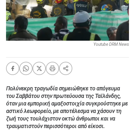
FEEDS
Πάσχα
Eurovision
Youtube DRM News
Retro
Summer
OMG
LOL
A-List
LGBTQI+
Πολύνεκρη τραγωδία σημειώθηκε το απόγευμα
Xmas
του Σαββάτου στην πρωτεύουσα της Ταϊλάνδης,
όταν μια εμπορική αμαξοστοιχία συγκρούστηκε με
αστικό λεωφορείο, με αποτέλεσμα να χάσουν τη
ζωή τους τουλάχιστον οκτώ άνθρωποι και να
LIFE
τραυματιστούν περισσότεροι από είκοσι.
Food
Body+Mind