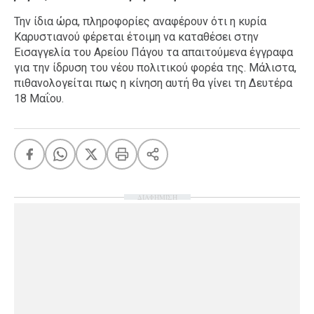
Ταξίδια
Style
Την ίδια ώρα, πληροφορίες αναφέρουν ότι η κυρία
Καρυστιανού φέρεται έτοιμη να καταθέσει στην
Σπίτι
Family
Εισαγγελία του Αρείου Πάγου τα απαιτούμενα έγγραφα
Σχέσεις
για την ίδρυση του νέου πολιτικού φορέα της. Μάλιστα,
πιθανολογείται πως η κίνηση αυτή θα γίνει τη Δευτέρα
18 Μαΐου.
AGENDA
Agenda
Επιλογές
Εισιτήρια
ΔΙΑΦΗΜΙΣΗ