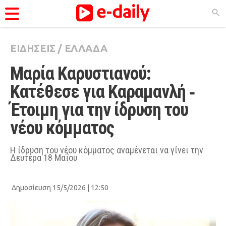
ΕΙΔΗΣΕΙΣ
/
ΕΛΛΑΔΑ
ΚΑΤΗΓΟΡΊΕΣ
Μαρία Καρυστιανού: 
Ειδήσεις
Κατέθεσε για Καραμανλή ‑ 
Θέματα
Έτοιμη για την ίδρυση του 
Videos
νέου κόμματος
Podcasts
Viral
Η ίδρυση του νέου κόμματος αναμένεται να γίνει την
Δευτέρα 18 Μαΐου
Life
City Guide
Δημοσίευση 15/5/2026 | 12:50
Pop Culture
Agenda