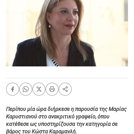
FEEDS
Πάσχα
Eurovision
Retro
Summer
OMG
LOL
A-List
LGBTQI+
Xmas
Περίπου μία ώρα διήρκεσε η παρουσία της Μαρίας
Καρυστιανού στο ανακριτικό γραφείο, όπου
LIFE
κατέθεσε ως υποστηρίζουσα την κατηγορία σε
βάρος του Κώστα Καραμανλή.
Food
Body+Mind