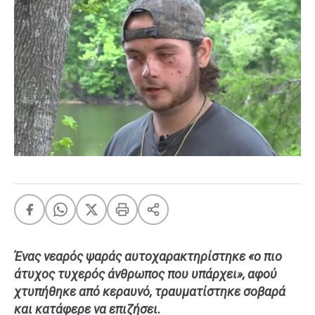
FEEDS
Πάσχα
Eurovision
Retro
Summer
OMG
LOL
A-List
LGBTQI+
Xmas
Ένας νεαρός ψαράς αυτοχαρακτηρίστηκε «ο πιο
άτυχος τυχερός άνθρωπος που υπάρχει», αφού
LIFE
χτυπήθηκε από κεραυνό, τραυματίστηκε σοβαρά
και κατάφερε να επιζήσει.
Food
Body+Mind