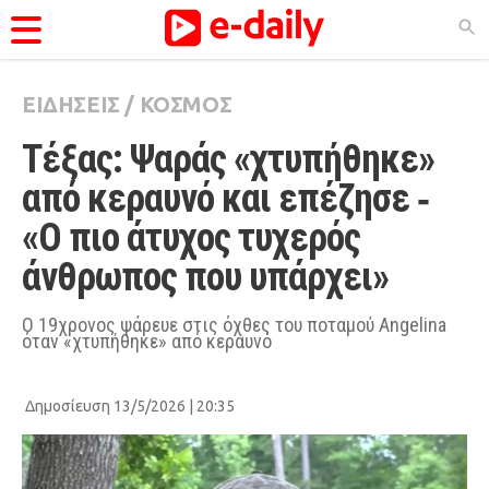
ΕΙΔΗΣΕΙΣ
/
ΚΟΣΜΟΣ
ΚΑΤΗΓΟΡΊΕΣ
Τέξας: Ψαράς «χτυπήθηκε» 
Ειδήσεις
από κεραυνό και επέζησε ‑ 
Θέματα
«Ο πιο άτυχος τυχερός 
Videos
άνθρωπος που υπάρχει»
Podcasts
Viral
Ο 19χρονος ψάρευε στις όχθες του ποταμού Angelina
όταν «χτυπήθηκε» από κεραυνό
Life
City Guide
Δημοσίευση 13/5/2026 | 20:35
Pop Culture
Agenda