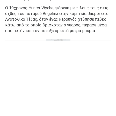
Ταξίδια
Style
Ο 19χρονος Hunter Wyche, ψάρευε με φίλους τους στις
όχθες του ποταμού Angelina στην κομητεία Jasper στο
Σπίτι
Family
Ανατολικό Τέξας, όταν ένας κεραυνός χτύπησε πεύκο
Σχέσεις
κάτω από το οποίο βρισκόταν ο νεαρός, πέρασε μέσα
από αυτόν και τον πέταξε αρκετά μέτρα μακριά.
ΔΙΑΦΗΜΙΣΗ
AGENDA
Agenda
Επιλογές
Εισιτήρια