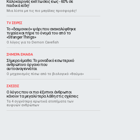
Καλοκαιρινές εκπτώσεις έως - 60% σε
παιδικά είδη!
Μια λίστα με τις πιο μεγάλες προσφορές!
TV ΣΕΙΡΕΣ
Το «δαιμονικό» ψάρι που ανακαλύφθηκε
τυχαία και πήρε το όνομά του από το
«Stranger Things»
Ο λόγος για το Demon Cavefish
ΣΗΜΕΡΑ ΕΜΑΘΑ
Σήμερα έμαθα: Το μοναδικό εσωτερικό
ανθρώπινο όργανο που
αυτοαναγεννάται
Ο μηχανισμός πίσω από το βιολογικό «θαύμα»
ΣΧΕΣΕΙΣ
Ο λόγος που οι πιο έξυπνοι άνθρωποι
κάνουν τα μεγαλύτερα λάθη στις σχέσεις
Τα 4 συχνότερα ερωτικά ατοπήματα των
ευφυών ανθρώπων