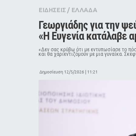
City Guide
ΕΙΔΗΣΕΙΣ
/
ΕΛΛΑΔΑ
Pop Culture
Γεωργιάδης για την ψεύ
Agenda
«Η Ευγενία κατάλαβε α
«Δεν σας κρύβω ότι με εντυπωσίασε το πόσ
και θα χαριεντιζόμουν με μια γυναίκα. Σκέ
Δημοσίευση 12/5/2026 | 11:21