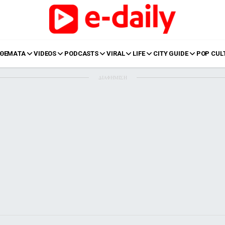
ΘΕΜΑΤΑ
VIDEOS
PODCASTS
VIRAL
LIFE
CITY GUIDE
POP CUL
ΔΙΑΦΗΜΙΣΗ
LIFE
Food
Body+Mind
α
Eurovision
Ταξίδια
Style
Summer
Σπίτι
Family
LOL
Σχέσεις
t
LGBTQI+