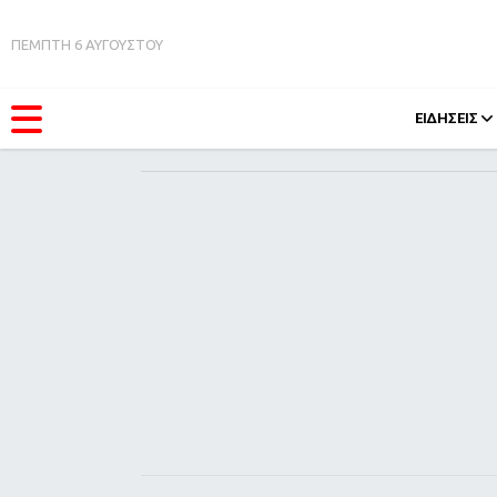
ΠΕΜΠΤΗ 6 ΑΥΓΟΥΣΤΟΥ
ΕΙΔΗΣΕΙΣ
ΚΑΤΗΓΟΡΊΕΣ
FEEDS
Ειδήσεις
Πάσχ
Θέματα
Retro
Videos
OMG
Podcasts
A-Lis
Viral
Xmas
Life