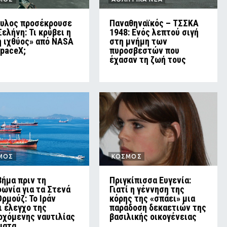
υλος προσέκρουσε
Παναθηναϊκός – ΤΣΣΚΑ
Σελήνη: Τι κρύβει η
1948: Ενός λεπτού σιγή
ή ιχθύος» από NASA
στη μνήμη των
SpaceX;
πυροσβεστών που
έχασαν τη ζωή τους
ΜΟΣ
ΚΟΣΜΟΣ
βήμα πριν τη
Πριγκίπισσα Ευγενία:
ωνία για τα Στενά
Γιατί η γέννηση της
Ορμούζ: Το Ιράν
κόρης της «σπάει» μια
ι έλεγχο της
παράδοση δεκαετιών της
ρχόμενης ναυτιλίας
βασιλικής οικογένειας
ματα