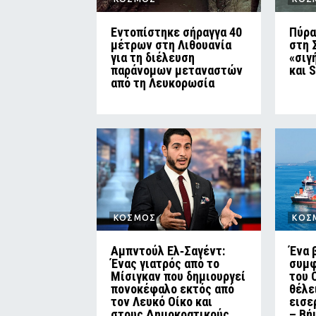
Εντοπίστηκε σήραγγα 40
Πύρα
μέτρων στη Λιθουανία
στη 
για τη διέλευση
«σιγ
παράνομων μεταναστών
και 
από τη Λευκορωσία
ΚΟΣΜΟΣ
ΚΟΣ
Αμπντούλ Ελ‑Σαγέντ:
Ένα 
Ένας γιατρός από το
συμφ
Μίσιγκαν που δημιουργεί
του 
πονοκέφαλο εκτός από
θέλε
τον Λευκό Οίκο και
εισε
στους Δημοκρατικούς
– Βή