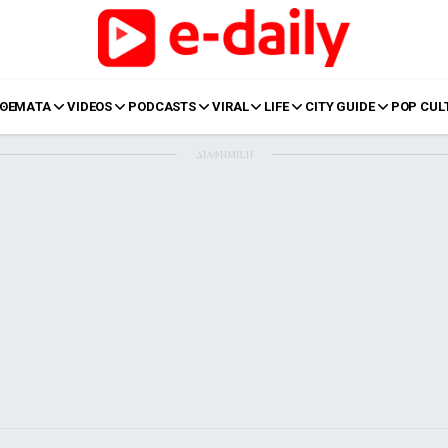
ΘΕΜΑΤΑ
VIDEOS
PODCASTS
VIRAL
LIFE
CITY GUIDE
POP CUL
ΔΙΑΦΗΜΙΣΗ
LIFE
Food
Body+Mind
α
Eurovision
Ταξίδια
Style
Summer
Σπίτι
Family
LOL
Σχέσεις
t
LGBTQI+