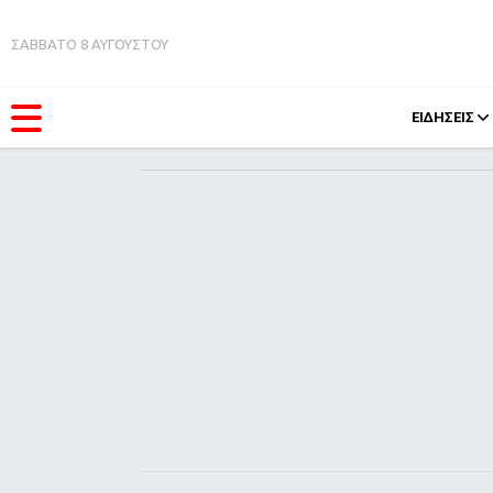
ΣΑΒΒΑΤΟ 8 ΑΥΓΟΥΣΤΟΥ
ΕΙΔΗΣΕΙΣ
ΚΑΤΗΓΟΡΊΕΣ
FEEDS
Ειδήσεις
Πάσχ
Θέματα
Retro
Videos
OMG
Podcasts
A-Lis
Viral
Xmas
Life