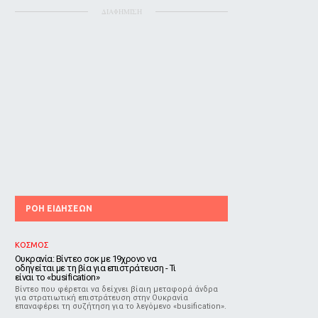
ΔΙΑΦΗΜΙΣΗ
ΡΟΗ ΕΙΔΗΣΕΩΝ
ΚΟΣΜΟΣ
Ουκρανία: Βίντεο σοκ με 19χρονο να
οδηγείται με τη βία για επιστράτευση - Τι
είναι το «busification»
Βίντεο που φέρεται να δείχνει βίαιη μεταφορά άνδρα
για στρατιωτική επιστράτευση στην Ουκρανία
επαναφέρει τη συζήτηση για το λεγόμενο «busification».