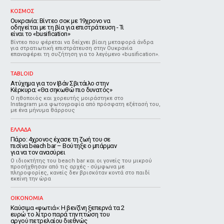
ΚΟΣΜΟΣ
Ουκρανία: Βίντεο σοκ με 19χρονο να
οδηγείται με τη βία για επιστράτευση - Τι
είναι το «busification»
Βίντεο που φέρεται να δείχνει βίαιη μεταφορά άνδρα
για στρατιωτική επιστράτευση στην Ουκρανία
επαναφέρει τη συζήτηση για το λεγόμενο «busification».
TABLOID
Ατύχημα για τον Ιβάν Σβιτάιλο στην
Κέρκυρα: «Θα σηκωθώ πιο δυνατός»
Ο ηθοποιός και χορευτής μοιράστηκε στο
Instagram μια φωτογραφία από πρόσφατη εξέτασή του,
με ένα μήνυμα θάρρους
ΕΛΛΑΔΑ
Πάρο: 4χρονος έχασε τη ζωή του σε
πισίνα beach bar – Βούτηξε ο μπάρμαν
για να τον ανασύρει
Ο ιδιοκτήτης του beach bar και οι γονείς του μικρού
προσήχθησαν από τις αρχές - σύμφωνα με
πληροφορίες, κανείς δεν βρισκόταν κοντά στο παιδί
εκείνη την ώρα
ΟΙΚΟΝΟΜΙΑ
Καύσιμα «φωτιά»: Η βενζίνη ξεπερνά τα 2
ευρώ το λίτρο παρά την πτώση του
αργού πετρελαίου διεθνώς