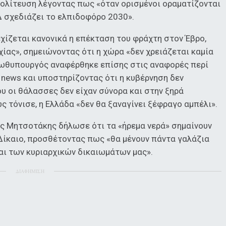
πολίτευση λέγοντας πως «όταν ορισμένοι οραματίζονται
 σχεδιάζει το ελπιδοφόρο 2030».
χίζεται κανονικά η επέκταση του φράχτη στον Έβρο,
ίας», σημειώνοντας ότι η χώρα «δεν χρειάζεται καμία
πρωθυπουργός αναφέρθηκε επίσης στις αναφορές περί
e news και υποστηρίζοντας ότι η κυβέρνηση δεν
υ οι θάλασσες δεν είχαν σύνορα και στην ξηρά
ς τόνισε, η Ελλάδα «δεν θα ξαναγίνει ξέφραγο αμπέλι».
άκος Μητσοτάκης δήλωσε ότι τα «ήρεμα νερά» σημαίνουν
Δίκαιο, προσθέτοντας πως «θα μένουν πάντα γαλάζια
και των κυριαρχικών δικαιωμάτων μας».
ΔΙΑΦΗΜΙΣΗ