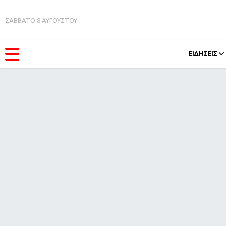
ΣΑΒΒΑΤΟ 8 ΑΥΓΟΥΣΤΟΥ
ΕΙΔΗΣΕΙΣ
ΚΑΤΗΓΟΡΊΕΣ
FEEDS
Ειδήσεις
Πάσχ
Θέματα
Retro
Videos
OMG
Podcasts
A-Lis
Viral
Xmas
Life