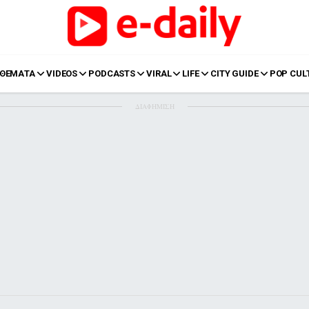
ΘΕΜΑΤΑ
VIDEOS
PODCASTS
VIRAL
LIFE
CITY GUIDE
POP CUL
ΔΙΑΦΗΜΙΣΗ
LIFE
Food
Body+Mind
α
Eurovision
Ταξίδια
Style
Summer
Σπίτι
Family
LOL
Σχέσεις
t
LGBTQI+