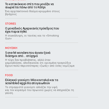
Το κατακόκκινο σπίτι που μοιάζει να
αιωρείται πάνω από το Κάπρι
Ένα αρχιτεκτονικό θαύμα κρυμμένο στους
βράχους
STORIES
Ο μοναδικός Αμερικανός πρόεδρος που
έχει παραιτηθεί
Η συγκάλυψη, οι ταινίες και το «Smoking
Gun»
ΜΟΥΣΙΚΗ
5 one-hit wonders που έγιναν ξανά
διάσημοι από… ατύχημα
Η τύχη δεν προβλέπεται, αλλά όταν
χαμογελάσει, αποδεικνύει ότι ορισμένα τραγούδια
έχουν πολύ περισσότερες «ζωές» από όσες νομίζαμε
FOOD
Ελληνικό γιαούρτι: Μία κουταλιά και τα
scrambled eggs θα απογειωθούν
Το στραγγιστό γιαούρτι αλλάζει την υφή
και τον κορεσμό του πρωινού χωρίς να επηρεάζει τη
γεύση.