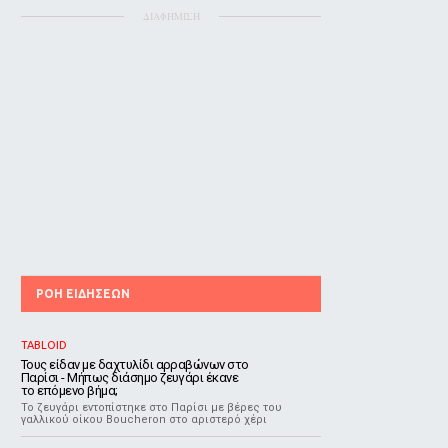
ΔΙΑΦΗΜΙΣΗ
ΡΟΗ ΕΙΔΗΣΕΩΝ
TABLOID
Τους είδαν με δαχτυλίδι αρραβώνων στο
Παρίσι - Μήπως διάσημο ζευγάρι έκανε
το επόμενο βήμα;
Το ζευγάρι εντοπίστηκε στο Παρίσι με βέρες του
γαλλικού οίκου Boucheron στο αριστερό χέρι