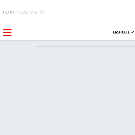
ΠΕΜΠΤΗ 6 ΑΥΓΟΥΣΤΟΥ
ΕΙΔΗΣΕΙΣ
ΚΑΤΗΓΟΡΊΕΣ
FEEDS
Ειδήσεις
Πάσχ
Θέματα
Retro
Videos
OMG
Podcasts
A-Lis
Viral
Xmas
Life