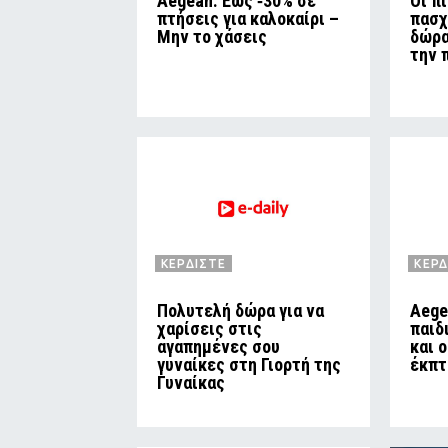
Aegean: Έως ‑30% σε
Οι π
πτήσεις για καλοκαίρι –
πασχ
Μην το χάσεις
δώρα
την 
ΚΕΡΔΙΣΤΕ
ΚΕΡΔ
Πολυτελή δώρα για να
Aege
χαρίσεις στις
παιδ
αγαπημένες σου
και 
γυναίκες στη Γιορτή της
έκπτ
Γυναίκας