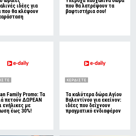
ιο ωραίες
Υπέροχα πασχαλινά δώρα
αλινές ιδέες για
που θα λατρέψουν τα
 που θα κλέψουν
βαφτιστήρια σου!
παράσταση
ΙΣΤΕ
ΚΕΡΔΙΣΤΕ
an Family Promo: Τα
Τα καλύτερα δώρα Αγίου
ιά πετούν ΔΩΡΕΑΝ
Βαλεντίνου για εκείνον:
οι ενήλικες με
ιδέες που δείχνουν
ωση έως 30%!
πραγματικό ενδιαφέρον