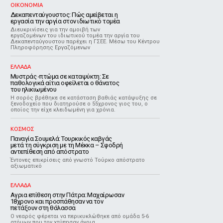
ΟΙΚΟΝΟΜΙΑ
Δεκαπενταύγουστος: Πώς αμείβεται η
εργασία την αργία στον ιδιωτικό τομέα
Διευκρινίσεις για την αμοιβή των
εργαζομένων του ιδιωτικού τομέα την αργία του
Δεκαπενταύγουστου παρέχει η ΓΣΕΕ. Μέσω του Κέντρου
Πληροφόρησης Εργαζόμενων
ΕΛΛΑΔΑ
Μυστράς -πτώμα σε καταψύκτη: Σε
παθολογικά αίτια οφείλεται ο θάνατος
του ηλικιωμένου
Η σορός βρέθηκε σε κατάσταση βαθιάς κατάψυξης σε
ξενοδοχείο που διατηρούσε ο 55χρονος γιος του, ο
οποίος την είχε κλειδωμένη για χρόνια.
ΚΟΣΜΟΣ
Παναγία Σουμελά: Τουρκικός καβγάς
μετά τη σύγκριση με τη Μέκκα – Σφοδρή
αντεπίθεση από απόστρατο
Έντονες επικρίσεις από γνωστό Τούρκο απόστρατο
αξιωματικό
ΕΛΛΑΔΑ
Αγρια επίθεση στην Πάτρα: Μαχαίρωσαν
18χρονο και προσπάθησαν να τον
πετάξουν στη θάλασσα
Ο νεαρός φέρεται να περικυκλώθηκε από ομάδα 5-6
ατόμων που τον χτύπησαν άγρια