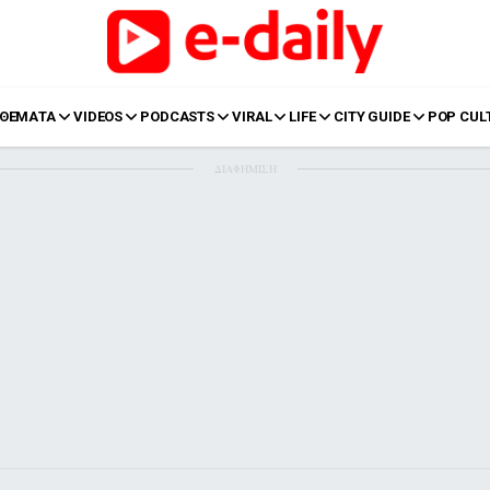
ΘΕΜΑΤΑ
VIDEOS
PODCASTS
VIRAL
LIFE
CITY GUIDE
POP CUL
ΔΙΑΦΗΜΙΣΗ
LIFE
Food
Body+Mind
α
Eurovision
Ταξίδια
Style
Summer
Σπίτι
Family
LOL
Σχέσεις
t
LGBTQI+