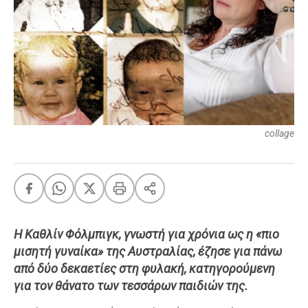
FEEDS
Πάσχα
Eurovision
Retro
Summer
collage
OMG
LOL
A-List
LGBTQI+
Xmas
Η Καθλίν Φόλμπιγκ, γνωστή για χρόνια ως η «πιο
μισητή γυναίκα» της Αυστραλίας, έζησε για πάνω
από δύο δεκαετίες στη φυλακή, κατηγορούμενη
LIFE
για τον θάνατο των τεσσάρων παιδιών της.
Food
Body+Mind