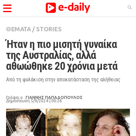
ΘΕΜΑΤΑ
/
STORIES
ΚΑΤΗΓΟΡΊΕΣ
Ήταν η πιο μισητή γυναίκα 
Ειδήσεις
της Αυστραλίας, αλλά 
Θέματα
αθωώθηκε 20 χρόνια μετά
Videos
Podcasts
Από τη φυλάκιση στην αποκατάσταση της αλήθειας
Viral
Γράφει ο
ΓΙΑΝΝΗΣ ΠΑΠΑΔΟΠΟΥΛΟΣ
Life
Δημοσίευση 5/9/2024 | 00:26
City Guide
Pop Culture
Agenda