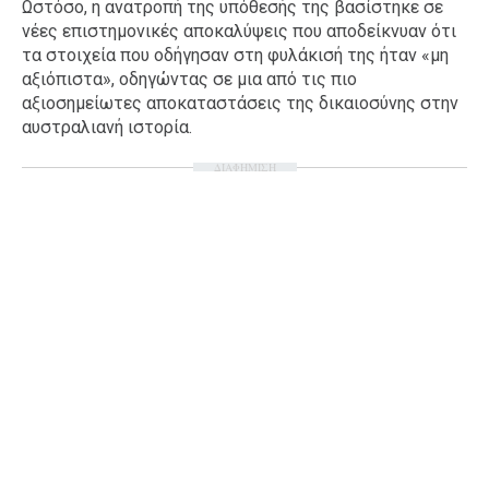
Ωστόσο, η ανατροπή της υπόθεσής της βασίστηκε σε
Ταξίδια
Style
νέες επιστημονικές αποκαλύψεις που αποδείκνυαν ότι
τα στοιχεία που οδήγησαν στη φυλάκισή της ήταν «μη
Σπίτι
Family
αξιόπιστα», οδηγώντας σε μια από τις πιο
Σχέσεις
αξιοσημείωτες αποκαταστάσεις της δικαιοσύνης στην
αυστραλιανή ιστορία.
ΔΙΑΦΗΜΙΣΗ
AGENDA
Agenda
Επιλογές
Εισιτήρια