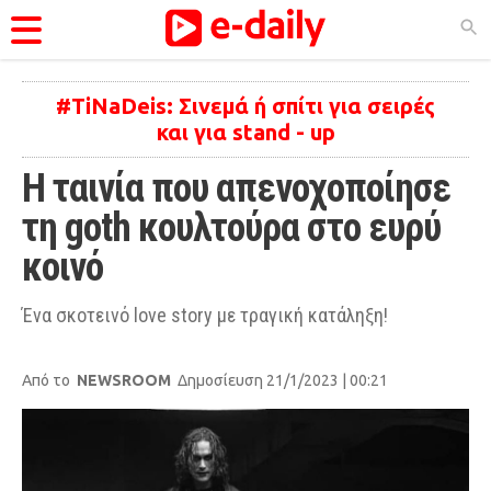
ΚΑΤΗΓΟΡΊΕΣ
#TiNaDeis: Σινεμά ή σπίτι για σειρές
και για stand - up
Ειδήσεις
Η ταινία που απενοχοποίησε 
Θέματα
τη goth κουλτούρα στο ευρύ 
Videos
κοινό
Podcasts
Ένα σκοτεινό love story με τραγική κατάληξη!
Viral
Life
Από το
NEWSROOM
Δημοσίευση 21/1/2023 | 00:21
City Guide
Pop Culture
Agenda