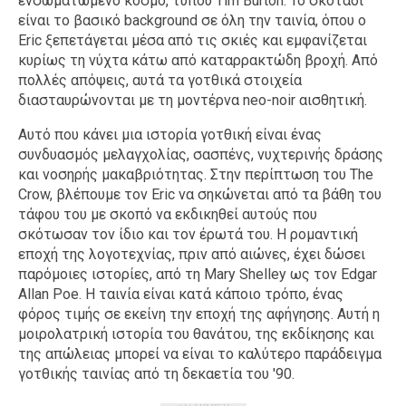
ενσωματωμένο κόσμο, τύπου Tim Burton. Το σκοτάδι
είναι το βασικό background σε όλη την ταινία, όπου ο
Eric ξεπετάγεται μέσα από τις σκιές και εμφανίζεται
κυρίως τη νύχτα κάτω από καταρρακτώδη βροχή. Από
πολλές απόψεις, αυτά τα γοτθικά στοιχεία
διασταυρώνονται με τη μοντέρνα neo-noir αισθητική.
Αυτό που κάνει μια ιστορία γοτθική είναι ένας
συνδυασμός μελαγχολίας, σασπένς, νυχτερινής δράσης
και νοσηρής μακαβριότητας. Στην περίπτωση του The
Crow, βλέπουμε τον Eric να σηκώνεται από τα βάθη του
τάφου του με σκοπό να εκδικηθεί αυτούς που
σκότωσαν τον ίδιο και τον έρωτά του. Η ρομαντική
εποχή της λογοτεχνίας, πριν από αιώνες, έχει δώσει
παρόμοιες ιστορίες, από τη Mary Shelley ως τον Edgar
Allan Poe. Η ταινία είναι κατά κάποιο τρόπο, ένας
φόρος τιμής σε εκείνη την εποχή της αφήγησης. Αυτή η
μοιρολατρική ιστορία του θανάτου, της εκδίκησης και
της απώλειας μπορεί να είναι το καλύτερο παράδειγμα
γοτθικής ταινίας από τη δεκαετία του '90.