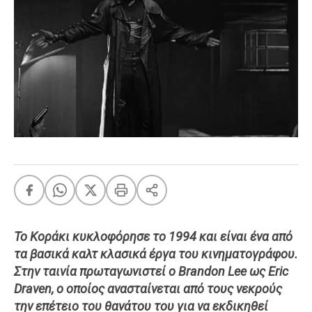
FEEDS
Πάσχα
Eurovision
Retro
Summer
OMG
LOL
A-List
LGBTQI+
Xmas
Το Κοράκι κυκλοφόρησε το 1994 και είναι ένα από
τα βασικά καλτ κλασικά έργα του κινηματογράφου.
Στην ταινία πρωταγωνιστεί ο Brandon Lee ως Eric
LIFE
Draven, ο οποίος ανασταίνεται από τους νεκρούς
την επέτειο του θανάτου του για να εκδικηθεί
Food
Body+Mind