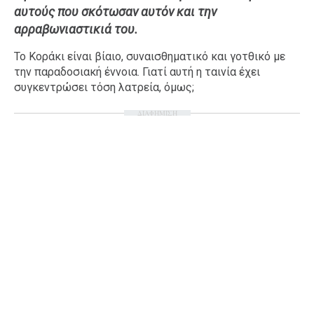
αυτούς που σκότωσαν αυτόν και την
Ταξίδια
Style
αρραβωνιαστικιά του.
Σπίτι
Family
Το Κοράκι είναι βίαιο, συναισθηματικό και γοτθικό με
Σχέσεις
την παραδοσιακή έννοια. Γιατί αυτή η ταινία έχει
συγκεντρώσει τόση λατρεία, όμως;
ΔΙΑΦΗΜΙΣΗ
AGENDA
Agenda
Επιλογές
Εισιτήρια