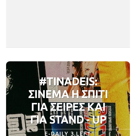
#TINADEIS:
ΣΙΝΕΜΑ Η ΣΠΙΤΙ
ΓΙΑ ΣΕΙΡΕΣ ΚΑΙ
ΓΙΑ STAND - UP
E-DAILY 3.LEFT