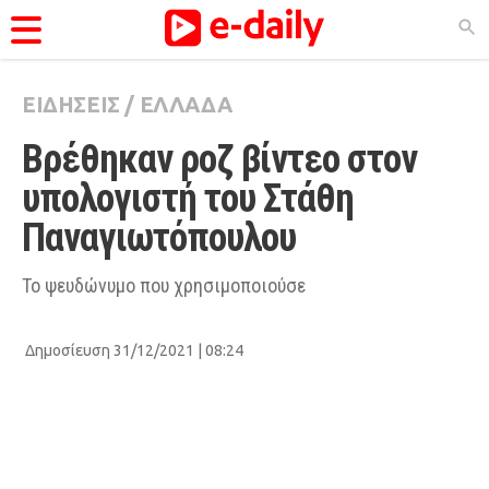
ΕΙΔΗΣΕΙΣ
/
ΕΛΛΑΔΑ
ΚΑΤΗΓΟΡΊΕΣ
Βρέθηκαν ροζ βίντεο στον 
Ειδήσεις
υπολογιστή του Στάθη 
Θέματα
Παναγιωτόπουλου
Videos
Podcasts
Το ψευδώνυμο που χρησιμοποιούσε
Viral
Δημοσίευση 31/12/2021 | 08:24
Life
City Guide
Pop Culture
Agenda