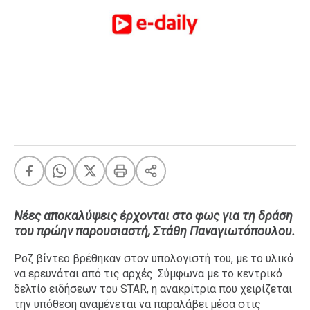
FEEDS
Πάσχα
Eurovision
Retro
Summer
OMG
LOL
A-List
LGBTQI+
Xmas
Nέες αποκαλύψεις έρχονται στο φως για τη δράση
του πρώην παρουσιαστή, Στάθη Παναγιωτόπουλου.
Ροζ βίντεο βρέθηκαν στον υπολογιστή του, με το υλικό
να ερευνάται από τις αρχές. Σύμφωνα με το κεντρικό
LIFE
δελτίο ειδήσεων του STAR, η ανακρίτρια που χειρίζεται
την υπόθεση αναμένεται να παραλάβει μέσα στις
Food
Body+Mind