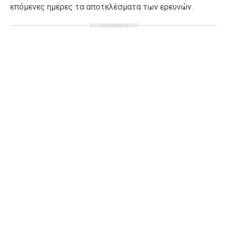
επόμενες ημέρες τα αποτελέσματα των ερευνών.
Ταξίδια
Style
ΔΙΑΦΗΜΙΣΗ
Σπίτι
Family
Σχέσεις
AGENDA
Agenda
Επιλογές
Εισιτήρια