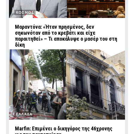
ΚΟΣΜΟΣ
Μαραντόνα: «Ήταν πρησμένος, δεν
σηκωνόταν από το κρεβάτι και είχε
παραιτηθεί» – Τι αποκάλυψε ο μασέρ του στη
δίκη
ΕΛΛΑΔΑ
Marfin: Επιμένει ο δικηγόρος της 46χρονης