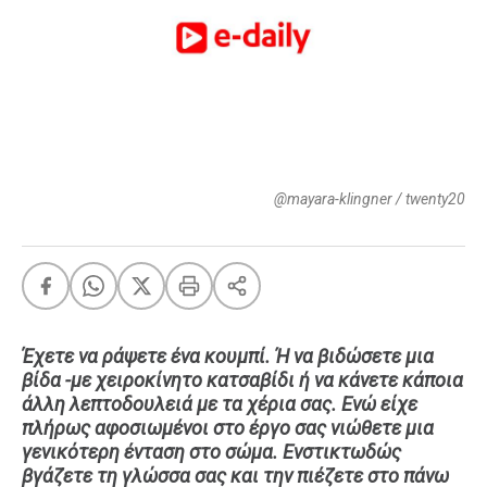
FEEDS
Πάσχα
Eurovision
Retro
Summer
@mayara-klingner / twenty20
OMG
LOL
A-List
LGBTQI+
Xmas
Έχετε να ράψετε ένα κουμπί. Ή να βιδώσετε μια
βίδα -με χειροκίνητο κατσαβίδι ή να κάνετε κάποια
άλλη λεπτοδουλειά με τα χέρια σας. Ενώ είχε
πλήρως αφοσιωμένοι στο έργο σας νιώθετε μια
LIFE
γενικότερη ένταση στο σώμα. Ενστικτωδώς
βγάζετε τη γλώσσα σας και την πιέζετε στο πάνω
Food
Body+Mind