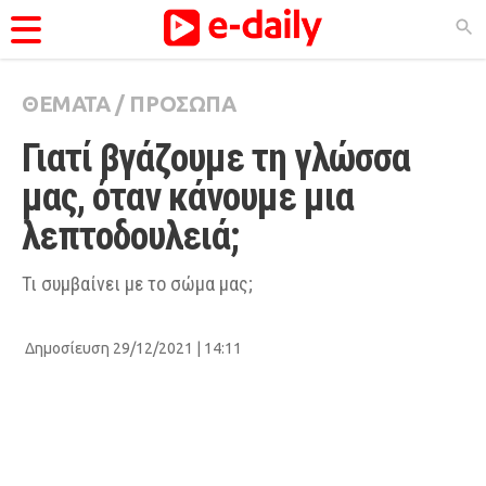
ΘΕΜΑΤΑ
/
ΠΡΟΣΩΠΑ
ΚΑΤΗΓΟΡΊΕΣ
Γιατί βγάζουμε τη γλώσσα 
Ειδήσεις
μας, όταν κάνουμε μια 
Θέματα
λεπτοδουλειά;
Videos
Podcasts
Τι συμβαίνει με το σώμα μας;
Viral
Δημοσίευση 29/12/2021 | 14:11
Life
City Guide
Pop Culture
Agenda