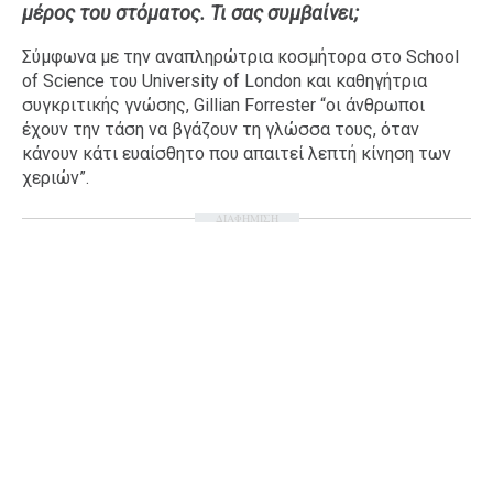
μέρος του στόματος. Τι σας συμβαίνει;
Ταξίδια
Style
Σύμφωνα με την αναπληρώτρια κοσμήτορα στο School
Σπίτι
Family
of Science του University of London και καθηγήτρια
Σχέσεις
συγκριτικής γνώσης, Gillian Forrester “οι άνθρωποι
έχουν την τάση να βγάζουν τη γλώσσα τους, όταν
κάνουν κάτι ευαίσθητο που απαιτεί λεπτή κίνηση των
χεριών”.
AGENDA
ΔΙΑΦΗΜΙΣΗ
Agenda
Επιλογές
Εισιτήρια