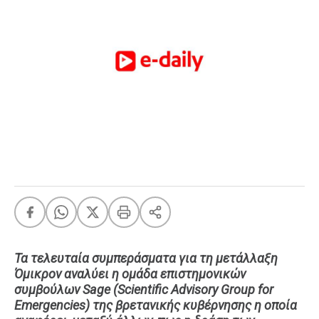
FEEDS
Πάσχα
Eurovision
Retro
Summer
OMG
LOL
A-List
LGBTQI+
Xmas
Τα τελευταία συμπεράσματα για τη μετάλλαξη
Όμικρον αναλύει η ομάδα επιστημονικών
LIFE
συμβούλων Sage (Scientific Advisory Group for
Emergencies) της βρετανικής κυβέρνησης η οποία
Food
Body+Mind