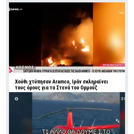
ΚΟΣΜΟΣ
Χούθι χτύπησαν Aramco, Ιράν σκληραίνει
τους όρους για τα Στενά του Ορμούζ