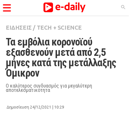
ΕΙΔΗΣΕΙΣ
/
TECH + SCIENCE
ΚΑΤΗΓΟΡΊΕΣ
Τα εμβόλια κορονοϊού 
Ειδήσεις
εξασθενούν μετά από 2,5 
Θέματα
μήνες κατά της μετάλλαξης 
Videos
Όμικρον
Podcasts
Viral
Ο καλύτερος συνδυασμός για μεγαλύτερη
αποτελεσματικότητα
Life
City Guide
Δημοσίευση 24/12/2021 | 10:29
Pop Culture
Agenda