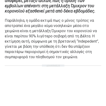
αναφέρει, μεταξύ άλλων, πως η δράση των
εμβολίων απέναντι στη μετάλλαξη Όμικρον του
Ταξίδια
Style
κορονοϊού εξασθενεί μετά από δέκα εβδομάδες.
Σπίτι
Family
Παράλληλα, η ομάδα εκτιμά πως ο μόνος τρόπος να
Σχέσεις
αποτραπεί ένα μεγάλο κύμα νοσηλειών μέσα στο
χειμώνα είναι η μετάλλαξη Όμικρον του κορονοϊού να
είναι περίπου 90% λιγότερο σοβαρή από τη Δέλτα. Η
εκτίμηση αυτή, σύμφωνα με τη βρετανική “Indepedent”,
AGENDA
γίνεται με βάση την υπόθεση ότι δεν θα υπάρξουν
περαιτέρω περιορισμοί ή σημαντικές αλλαγές στη
Agenda
Επιλογές
συμπεριφορά του πληθυσμού τον χειμώνα.
Εισιτήρια
ΔΙΑΦΗΜΙΣΗ