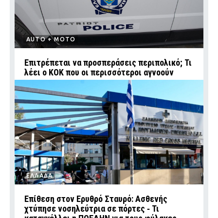
AUTO + MOTO
Επιτρέπεται να προσπεράσεις περιπολικό; Τι
λέει ο ΚΟΚ που οι περισσότεροι αγνοούν
ΕΛΛΑΔΑ
Επίθεση στον Ερυθρό Σταυρό: Ασθενής
χτύπησε νοσηλεύτρια σε πόρτες ‑ Τι