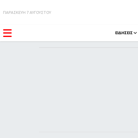
ΠΑΡΑΣΚΕΥΗ 7 ΑΥΓΟΥΣΤΟΥ
ΕΙΔΗΣΕΙΣ
ΚΑΤΗΓΟΡΊΕΣ
FEEDS
Ειδήσεις
Πάσχ
Θέματα
Retro
Videos
OMG
Podcasts
A-Lis
Viral
Xmas
Life