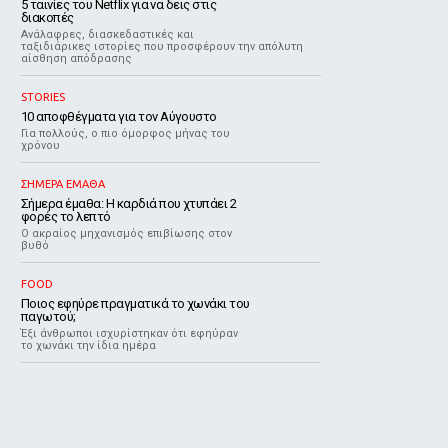
5 ταινίες του Netflix για να δεις στις
διακοπές
Aνάλαφρες, διασκεδαστικές και
ταξιδιάρικες ιστορίες που προσφέρουν την απόλυτη
αίσθηση απόδρασης
STORIES
10 αποφθέγματα για τον Αύγουστο
Για πολλούς, ο πιο όμορφος μήνας του
χρόνου
ΣΗΜΕΡΑ ΕΜΑΘΑ
Σήμερα έμαθα: Η καρδιά που χτυπάει 2
φορές το λεπτό
Ο ακραίος μηχανισμός επιβίωσης στον
βυθό
FOOD
Ποιος εφηύρε πραγματικά το χωνάκι του
παγωτού;
Έξι άνθρωποι ισχυρίστηκαν ότι εφηύραν
το χωνάκι την ίδια ημέρα