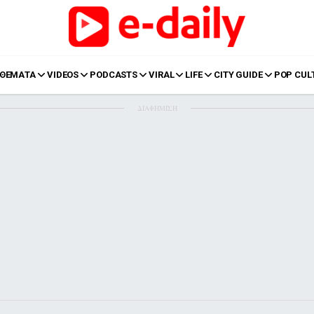
ΘΕΜΑΤΑ
VIDEOS
PODCASTS
VIRAL
LIFE
CITY GUIDE
POP CUL
ΔΙΑΦΗΜΙΣΗ
LIFE
Food
Body+Mind
α
Eurovision
Ταξίδια
Style
Summer
Σπίτι
Family
LOL
Σχέσεις
t
LGBTQI+