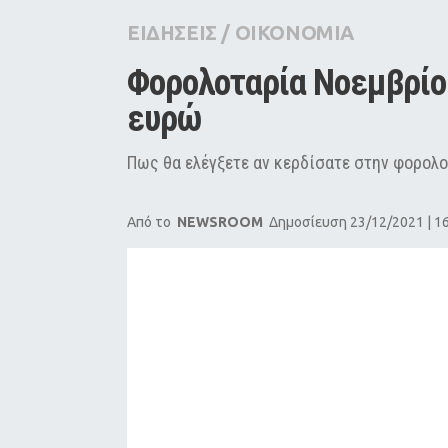
City Guide
ΕΙΔΗΣΕΙΣ
/
ΟΙΚΟΝΟΜΙΑ
Pop Culture
Φορολοταρία Νοεμβρίου
Agenda
ευρώ
Πως θα ελέγξετε αν κερδίσατε στην φορολ
Από το
NEWSROOM
Δημοσίευση 23/12/2021 | 1