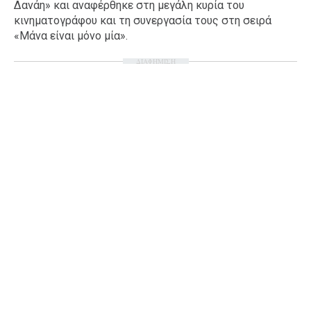
Δανάη» και αναφέρθηκε στη μεγάλη κυρία του
Ταξίδια
Style
κινηματογράφου και τη συνεργασία τους στη σειρά
«Μάνα είναι μόνο μία».
Σπίτι
Family
ΔΙΑΦΗΜΙΣΗ
Σχέσεις
AGENDA
Agenda
Επιλογές
Εισιτήρια