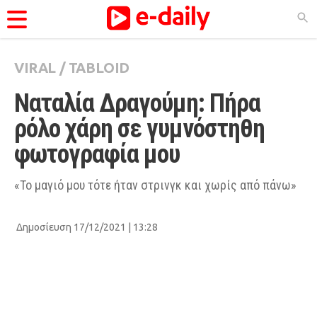
VIRAL
/
TABLOID
ΚΑΤΗΓΟΡΊΕΣ
Ναταλία Δραγούμη: Πήρα 
Ειδήσεις
ρόλο χάρη σε γυμνόστηθη 
Θέματα
φωτογραφία μου
Videos
Podcasts
«Το μαγιό μου τότε ήταν στρινγκ και χωρίς από πάνω»
Viral
Δημοσίευση 17/12/2021 | 13:28
Life
City Guide
Pop Culture
Agenda