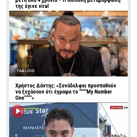
της έγινε viral
TABLOID
Χρήστος Δάντης: «Συνάδελφοι προσπαθούν
να ξεχάσουν ότι έγραψα το """"My Number
One""""»