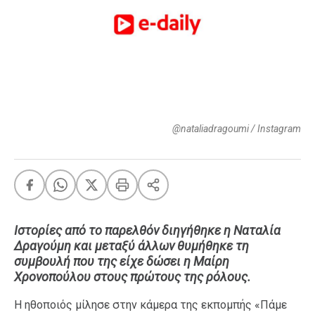
FEEDS
Πάσχα
Eurovision
Retro
Summer
@nataliadragoumi / Instagram
OMG
LOL
A-List
LGBTQI+
Xmas
Ιστορίες από το παρελθόν διηγήθηκε η Ναταλία
Δραγούμη και μεταξύ άλλων θυμήθηκε τη
συμβουλή που της είχε δώσει η Μαίρη
Χρονοπούλου στους πρώτους της ρόλους.
LIFE
Η ηθοποιός μίλησε στην κάμερα της εκπομπής «Πάμε
Food
Body+Mind