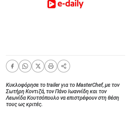
FEEDS
Πάσχα
Eurovision
Retro
Summer
OMG
LOL
A-List
LGBTQI+
Κυκλοφόρησε το trailer για το MasterChef, με τον
Xmas
Σωτήρη Κοντιζά, τον Πάνο Ιωαννίδη και τον
Λεωνίδα Κουτσόπουλο να επιστρέφουν στη θέση
τους ως κριτές.
LIFE
Food
Body+Mind