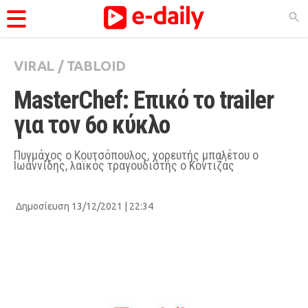
VIRAL
/
TABLOID
ΚΑΤΗΓΟΡΊΕΣ
MasterChef: Επικό το trailer 
Ειδήσεις
για τον 6ο κύκλο 
Θέματα
Videos
Πυγμάχος ο Κουτσόπουλος, χορευτής μπαλέτου ο
Ιωαννίδης, λαϊκός τραγουδιστής ο Κοντιζάς
Podcasts
Viral
Δημοσίευση 13/12/2021 | 22:34
Life
City Guide
Pop Culture
Agenda