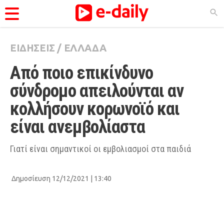
ΕΙΔΗΣΕΙΣ
/
ΕΛΛΑΔΑ
ΚΑΤΗΓΟΡΊΕΣ
Από ποιο επικίνδυνο 
Ειδήσεις
σύνδρομο απειλούνται αν 
Θέματα
κολλήσουν κορωνοϊό και 
Videos
είναι ανεμβολίαστα
Podcasts
Viral
Γιατί είναι σημαντικοί οι εμβολιασμοί στα παιδιά
Life
Δημοσίευση 12/12/2021 | 13:40
City Guide
Pop Culture
Agenda