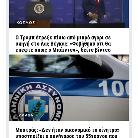
ΚΟΣΜΟΣ
Ο Τραμπ έτρεξε πίσω από μικρό αγόρι σε
σκηνή στο Λας Βέγκας: «Φοβήθηκα ότι θα
έπεφτε όπως ο Μπάιντεν», δείτε βίντεο
ΕΛΛΑΔΑ
Μυστράς: «Δεν ήταν οικονομικό το κίνητρο»
υποστηρίζει ο συνήγορος του 55χρονου που