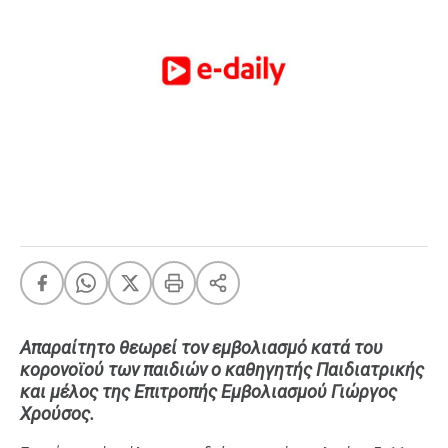
FEEDS
Πάσχα
Eurovision
Retro
Summer
OMG
LOL
A-List
LGBTQI+
Xmas
Απαραίτητο θεωρεί τον εμβολιασμό κατά του
κορονοϊού των παιδιών ο καθηγητής Παιδιατρικής
και μέλος της Επιτροπής Εμβολιασμού Γιώργος
LIFE
Χρούσος.
Food
Body+Mind