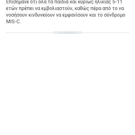
Επισήμανε ότι όλα τα παιδιά και κυρίως ηλικίας 5-11
Ταξίδια
Style
ετών πρέπει να εμβολιαστούν, καθώς πέρα από το να
νοσήσουν κινδυνεύουν να εμφανίσουν και το σύνδρομο
Σπίτι
Family
MIS-C.
Σχέσεις
ΔΙΑΦΗΜΙΣΗ
AGENDA
Agenda
Επιλογές
Εισιτήρια