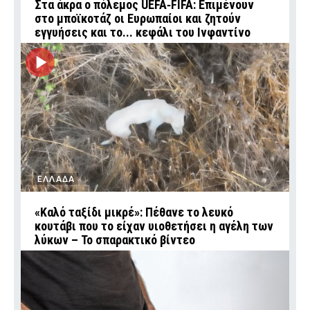
Στα άκρα ο πόλεμος UEFA‑FIFA: Επιμένουν
στο μποϊκοτάζ οι Ευρωπαίοι και ζητούν
εγγυήσεις και το... κεφάλι του Ινφαντίνο
ΕΛΛΑΔΑ
«Καλό ταξίδι μικρέ»: Πέθανε το λευκό
κουτάβι που το είχαν υιοθετήσει η αγέλη των
λύκων – Το σπαρακτικό βίντεο