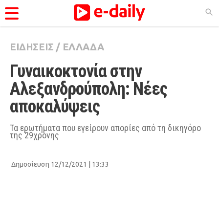
ΕΙΔΗΣΕΙΣ
/
ΕΛΛΑΔΑ
ΚΑΤΗΓΟΡΊΕΣ
Γυναικοκτονία στην 
Ειδήσεις
Αλεξανδρούπολη: Νέες 
Θέματα
αποκαλύψεις 
Videos
Podcasts
Τα ερωτήματα που εγείρουν απορίες από τη δικηγόρο
της 29χρονης
Viral
Life
Δημοσίευση 12/12/2021 | 13:33
City Guide
Pop Culture
Agenda