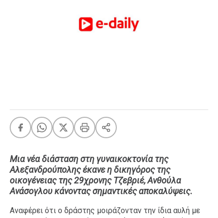
FEEDS
Πάσχα
Eurovision
Retro
Summer
OMG
LOL
A-List
LGBTQI+
Xmas
Μια νέα διάσταση στη γυναικοκτονία της
Αλεξανδρούπολης έκανε η δικηγόρος της
οικογένειας της 29χρονης Τζεβριέ, Ανθούλα
Ανάσογλου κάνοντας σημαντικές αποκαλύψεις.
LIFE
Αναφέρει ότι ο δράστης μοιράζονταν την ίδια αυλή με
Food
Body+Mind