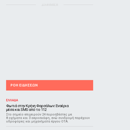
ΔΙΑΦΗΜΙΣΗ
ΡΟΗ ΕΙΔΗΣΕΩΝ
ΕΛΛΑΔΑ
Φωτιά στην Κρήνη Φαρσάλων: Εναέρια
μέσα και SMS από το 112
Στο σημείο επιχειρούν 24 πυροσβέστες με
8 οχήματα και 3 αεροσκάφη, ενώ συνδρομή παρέχουν
υδροφόρες και μηχανήματα έργου ΟΤΑ.