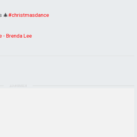
s 🎄
#christmasdance
 - Brenda Lee
ΔΙΑΦΗΜΙΣΗ