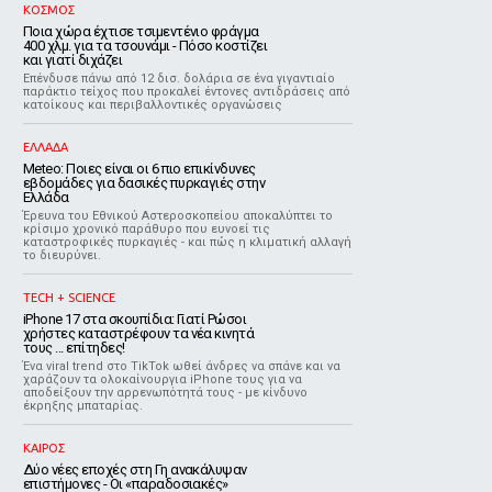
ΚΟΣΜΟΣ
Ποια χώρα έχτισε τσιμεντένιο φράγμα
400 χλμ. για τα τσουνάμι - Πόσο κοστίζει
και γιατί διχάζει
Επένδυσε πάνω από 12 δισ. δολάρια σε ένα γιγαντιαίο
παράκτιο τείχος που προκαλεί έντονες αντιδράσεις από
κατοίκους και περιβαλλοντικές οργανώσεις
ΕΛΛΑΔΑ
Meteo: Ποιες είναι οι 6 πιο επικίνδυνες
εβδομάδες για δασικές πυρκαγιές στην
Ελλάδα
Έρευνα του Εθνικού Αστεροσκοπείου αποκαλύπτει το
κρίσιμο χρονικό παράθυρο που ευνοεί τις
καταστροφικές πυρκαγιές - και πώς η κλιματική αλλαγή
το διευρύνει.
TECH + SCIENCE
iPhone 17 στα σκουπίδια: Γιατί Ρώσοι
χρήστες καταστρέφουν τα νέα κινητά
τους ... επίτηδες!
Ένα viral trend στο TikTok ωθεί άνδρες να σπάνε και να
χαράζουν τα ολοκαίνουργια iPhone τους για να
αποδείξουν την αρρενωπότητά τους - με κίνδυνο
έκρηξης μπαταρίας.
ΚΑΙΡΟΣ
Δύο νέες εποχές στη Γη ανακάλυψαν
επιστήμονες - Oι «παραδοσιακές»