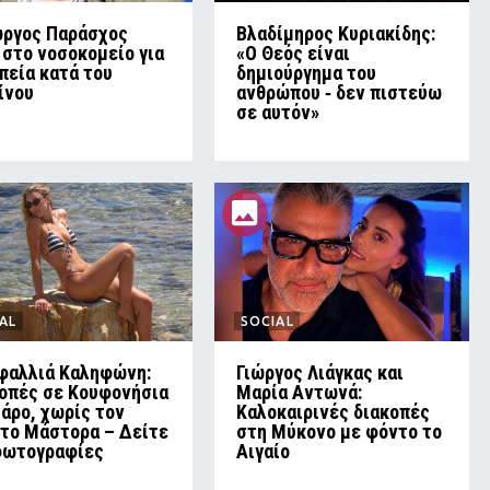
ώργος Παράσχος
Βλαδίμηρος Κυριακίδης:
 στο νοσοκομείο για
«Ο Θεός είναι
πεία κατά του
δημιούργημα του
ίνου
ανθρώπου ‑ δεν πιστεύω
σε αυτόν»
AL
SOCIAL
φαλλιά Καληφώνη:
Γιώργος Λιάγκας και
οπές σε Κουφονήσια
Μαρία Αντωνά:
Πάρο, χωρίς τον
Καλοκαιρινές διακοπές
το Μάστορα – Δείτε
στη Μύκονο με φόντο το
φωτογραφίες
Αιγαίο