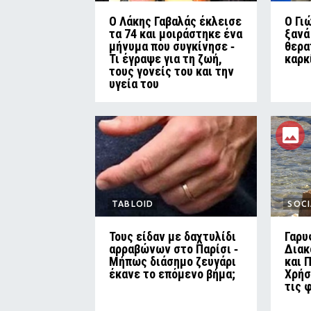
Ο Λάκης Γαβαλάς έκλεισε
O Γι
τα 74 και μοιράστηκε ένα
ξανά
μήνυμα που συγκίνησε ‑
θερα
Τι έγραψε για τη ζωή,
καρκ
τους γονείς του και την
υγεία του
TABLOID
SOCI
Τους είδαν με δαχτυλίδι
Γαρυ
αρραβώνων στο Παρίσι ‑
Διακ
Μήπως διάσημο ζευγάρι
και 
έκανε το επόμενο βήμα;
Χρήσ
τις 