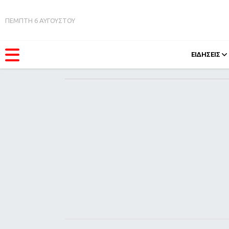
ΠΕΜΠΤΗ 6 ΑΥΓΟΥΣΤΟΥ
ΕΙΔΗΣΕΙΣ
ΚΑΤΗΓΟΡΊΕΣ
FEEDS
Ειδήσεις
Πάσχ
Θέματα
Retro
Videos
OMG
Podcasts
A-Lis
Viral
Xmas
Life