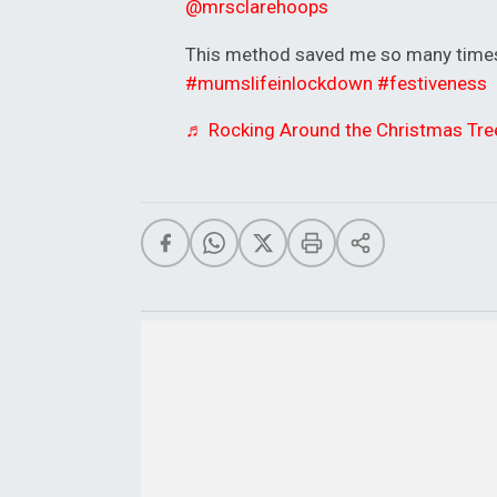
@mrsclarehoops
This method saved me so many time
#mumslifeinlockdown
#festiveness
♬ Rocking Around the Christmas Tree