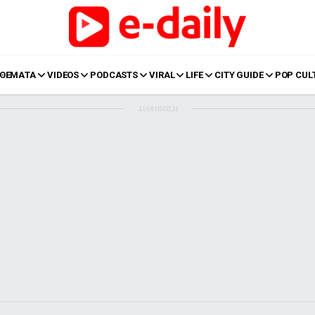
ΘΕΜΑΤΑ
VIDEOS
PODCASTS
VIRAL
LIFE
CITY GUIDE
POP CUL
ΔΙΑΦΗΜΙΣΗ
LIFE
Food
Body+Mind
α
Eurovision
Ταξίδια
Style
Summer
Σπίτι
Family
LOL
Σχέσεις
t
LGBTQI+