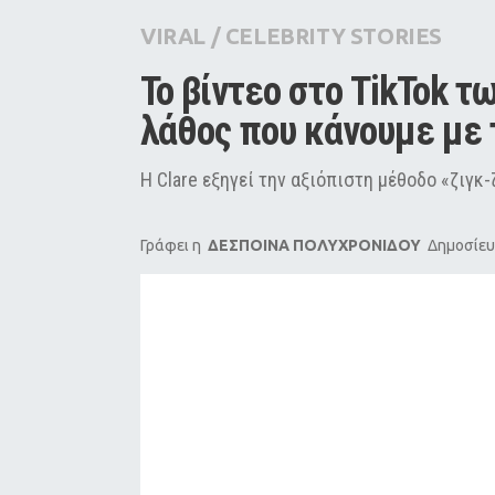
City Guide
VIRAL
/
CELEBRITY STORIES
Pop Culture
To βίντεο στο TikTok τω
Agenda
λάθος που κάνουμε με 
H Clare εξηγεί την αξιόπιστη μέθοδο «ζιγκ-
Γράφει η
ΔΕΣΠΟΙΝΑ ΠΟΛΥΧΡΟΝΙΔΟΥ
Δημοσίευ