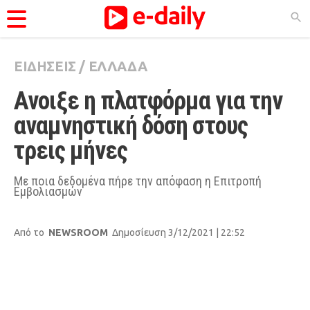
ΕΙΔΗΣΕΙΣ
/
ΕΛΛΑΔΑ
ΚΑΤΗΓΟΡΊΕΣ
Ανοιξε η πλατφόρμα για την 
Ειδήσεις
αναμνηστική δόση στους 
Θέματα
τρεις μήνες
Videos
Podcasts
Με ποια δεδομένα πήρε την απόφαση η Επιτροπή
Εμβολιασμών
Viral
Life
Από το
NEWSROOM
Δημοσίευση 3/12/2021 | 22:52
City Guide
Pop Culture
Agenda