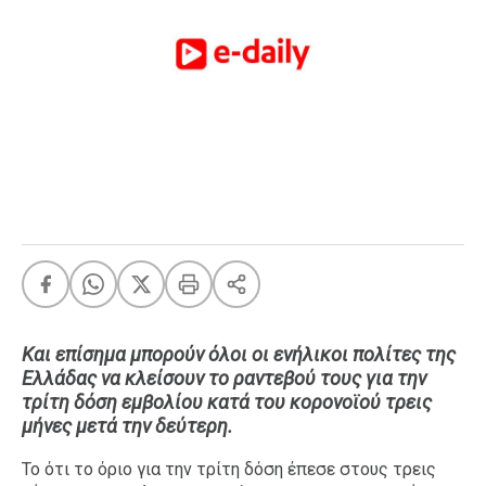
FEEDS
Πάσχα
Eurovision
Retro
Summer
OMG
LOL
A-List
LGBTQI+
Xmas
Και επίσημα μπορούν όλοι οι ενήλικοι πολίτες της
Ελλάδας να κλείσουν το ραντεβού τους για την
τρίτη δόση εμβολίου κατά του κορονοϊού τρεις
μήνες μετά την δεύτερη.
LIFE
Το ότι το όριο για την τρίτη δόση έπεσε στους τρεις
Food
Body+Mind