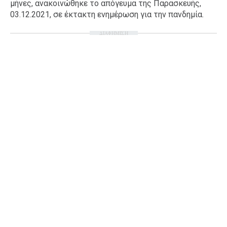
μήνες, ανακοινώθηκε το απόγευμα της Παρασκευής,
Ταξίδια
Style
03.12.2021, σε έκτακτη ενημέρωση για την πανδημία.
Σπίτι
Family
ΔΙΑΦΗΜΙΣΗ
Σχέσεις
AGENDA
Agenda
Επιλογές
Εισιτήρια