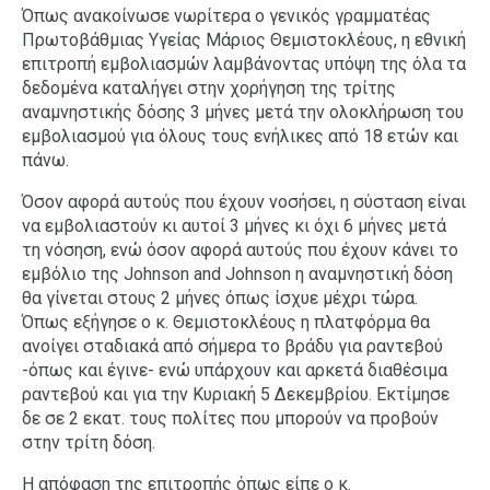
Όπως ανακοίνωσε νωρίτερα ο γενικός γραμματέας
Πρωτοβάθμιας Υγείας Μάριος Θεμιστοκλέους, η εθνική
επιτροπή εμβολιασμών λαμβάνοντας υπόψη της όλα τα
δεδομένα καταλήγει στην χορήγηση της τρίτης
αναμνηστικής δόσης 3 μήνες μετά την ολοκλήρωση του
εμβολιασμού για όλους τους ενήλικες από 18 ετών και
πάνω.
Όσον αφορά αυτούς που έχουν νοσήσει, η σύσταση είναι
να εμβολιαστούν κι αυτοί 3 μήνες κι όχι 6 μήνες μετά
τη νόσηση, ενώ όσον αφορά αυτούς που έχουν κάνει το
εμβόλιο της Johnson and Johnson η αναμνηστική δόση
θα γίνεται στους 2 μήνες όπως ίσχυε μέχρι τώρα.
Όπως εξήγησε ο κ. Θεμιστοκλέους η πλατφόρμα θα
ανοίγει σταδιακά από σήμερα το βράδυ για ραντεβού
-όπως και έγινε- ενώ υπάρχουν και αρκετά διαθέσιμα
ραντεβού και για την Κυριακή 5 Δεκεμβρίου. Εκτίμησε
δε σε 2 εκατ. τους πολίτες που μπορούν να προβούν
στην τρίτη δόση.
Η απόφαση της επιτροπής όπως είπε ο κ.