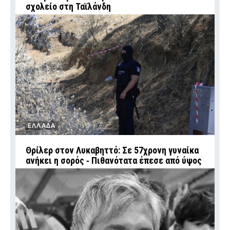
σχολείο στη Ταϊλάνδη
ΕΛΛΑΔΑ
Θρίλερ στον Λυκαβηττό: Σε 57χρονη γυναίκα
ανήκει η σορός ‑ Πιθανότατα έπεσε από ύψος