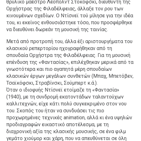
θρυλικό μαέστρο Λέοπολντ Στοκόφσκι, διευθυντή της
Ορχήστρας της Φιλαδέλφειας, άλλαξε τον ρου των
κινουμένων σχεδίων. Ο Ντίσνεϊ τού μίλησε για την ιδέα
του, κι εκείνος ενθουσιάστηκε τόσο, που προσφέρθηκε
να διευθύνει δωρεάν τη μουσική της ταινίας.
Μετά από προτροπή του, άλλα έξι αριστουργήματα του
κλασικού ρεπερτορίου ηχογραφήθηκαν από τη
σπουδαία Ορχήστρα της Φιλαδέλφειας. Για τη μουσική
επένδυση της «Φαντασίας», επιλέχθηκαν μερικά από τα
γνωστότερα και πιο αγαπητά μέρη σπουδαίων
κλασικών έργων μεγάλων συνθετών (Μπαχ, Μπετόβεν,
Τσαϊκόφσκι, Στραβίνσκι, Σούμπερτ κ.ά.).
Όταν ο ιδιοφυής Ντίσνεϊ ετοίμαζε τη «Φαντασία»
(1940), με τη συνδρομή εκατοντάδων ταλαντούχων
καλλιτεχνών, είχε κάτι πολύ συγκεκριμένο στον νου
του. Σκοπός του ήταν να συνδυάσει τις πιο
προχωρημένες τεχνικές animation, αλλά κι ένα υψηλών
προδιαγραφών εικαστικό αποτέλεσμα, με τη
διαχρονική αξία της κλασικής μουσικής, σε ένα φιλμ
γεμάτο χιούμορ και χάρη, που να απευθύνεται σε όλη