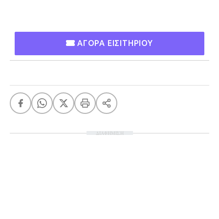
Ταξίδια
Style
Σπίτι
Family
ΑΓΟΡΑ ΕΙΣΙΤΗΡΙΟΥ
Σχέσεις
AGENDA
Agenda
Επιλογές
Εισιτήρια
ΔΙΑΦΗΜΙΣΗ