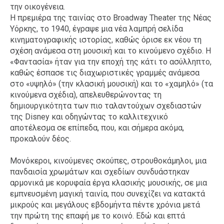
την οικογένεια.
Η πρεμιέρα της ταινίας στο Broadway Theater της Νέας
Υόρκης, το 1940, έγραψε μια νέα λαμπρή σελίδα
κινηματογραφικής ιστορίας, καθώς όρισε εκ νέου τη
σχέση ανάμεσα στη μουσική και το κινούμενο σχέδιο. Η
«Φαντασία» ήταν για την εποχή της κάτι το ασύλληπτο,
καθώς έσπασε τις διαχωριστικές γραμμές ανάμεσα
στο «υψηλό» (την κλασική μουσική) και το «χαμηλό» (τα
κινούμενα σχέδια), απελευθερώνοντας τη
δημιουργικότητα των πιο ταλαντούχων σχεδιαστών
της Disney και οδηγώντας το καλλιτεχνικό
αποτέλεσμα σε επίπεδα, που, και σήμερα ακόμα,
προκαλούν δέος.
Μονόκεροι, κινούμενες σκούπες, στρουθοκάμηλοι, μια
πανδαισία χρωμάτων και σχεδίων συνδυάστηκαν
αρμονικά με κορυφαία έργα κλασικής μουσικής, σε μια
εμπνευσμένη μαγική ταινία, που συνεχίζει να κατακτά
μικρούς και μεγάλους εβδομήντα πέντε χρόνια μετά
την πρώτη της επαφή με το κοινό. Εδώ και επτά