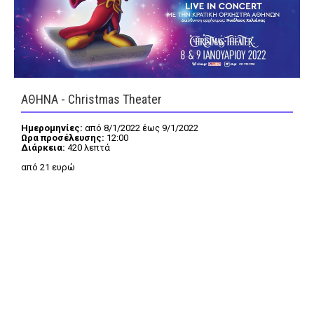
FEEDS
ΑΘΗΝΑ - Christmas Theater
Πάσχα
Eurovision
Retro
Summer
Ημερομηνίες:
από 8/1/2022 έως 9/1/2022
Ωρα προσέλευσης:
12:00
Διάρκεια:
420 λεπτά
OMG
LOL
από 21 ευρώ
A-List
LGBTQI+
Xmas
LIFE
Food
Body+Mind