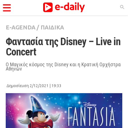
E-AGENDA
/
ΠΑΙΔΙΚΑ
ΚΑΤΗΓΟΡΊΕΣ
Φαντασία της Disney – Live in 
Ειδήσεις
Concert 
Θέματα
Videos
Ο Μαγικός κόσμος της Disney και η Κρατική Ορχήστρα
Αθηνών
Podcasts
Viral
Δημοσίευση 2/12/2021 | 19:33
Life
City Guide
Pop Culture
Agenda