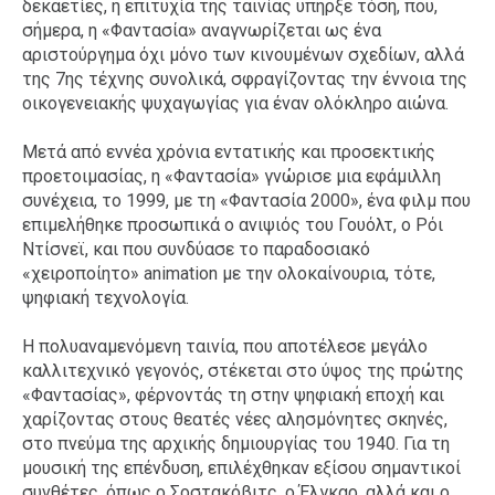
δεκαετίες, η επιτυχία της ταινίας υπήρξε τόση, που,
σήμερα, η «Φαντασία» αναγνωρίζεται ως ένα
αριστούργημα όχι μόνο των κινουμένων σχεδίων, αλλά
της 7ης τέχνης συνολικά, σφραγίζοντας την έννοια της
οικογενειακής ψυχαγωγίας για έναν ολόκληρο αιώνα.
Μετά από εννέα χρόνια εντατικής και προσεκτικής
προετοιμασίας, η «Φαντασία» γνώρισε μια εφάμιλλη
συνέχεια, το 1999, με τη «Φαντασία 2000», ένα φιλμ που
επιμελήθηκε προσωπικά ο ανιψιός του Γουόλτ, ο Ρόι
Ντίσνεϊ, και που συνδύασε το παραδοσιακό
«χειροποίητο» animation με την ολοκαίνουρια, τότε,
ψηφιακή τεχνολογία.
Η πολυαναμενόμενη ταινία, που αποτέλεσε μεγάλο
καλλιτεχνικό γεγονός, στέκεται στο ύψος της πρώτης
«Φαντασίας», φέρνοντάς τη στην ψηφιακή εποχή και
χαρίζοντας στους θεατές νέες αλησμόνητες σκηνές,
στο πνεύμα της αρχικής δημιουργίας του 1940. Για τη
μουσική της επένδυση, επιλέχθηκαν εξίσου σημαντικοί
συνθέτες, όπως ο Σοστακόβιτς, ο Έλγκαρ, αλλά και ο